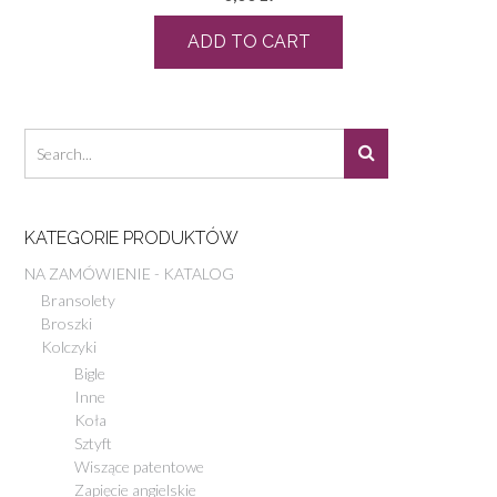
ADD TO CART
KATEGORIE PRODUKTÓW
NA ZAMÓWIENIE - KATALOG
Bransolety
Broszki
Kolczyki
Bigle
Inne
Koła
Sztyft
Wiszące patentowe
Zapięcie angielskie