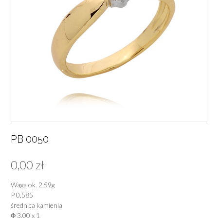
PB 0050
0,00
zł
Waga ok. 2,59g
P 0,585
średnica kamienia
Φ 3,00 x 1