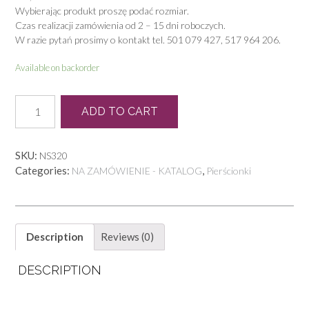
Wybierając produkt proszę podać rozmiar.
Czas realizacji zamówienia od 2 – 15 dni roboczych.
W razie pytań prosimy o kontakt tel. 501 079 427, 517 964 206.
Available on backorder
PB
ADD TO CART
0050
quantity
SKU:
NS320
Categories:
,
NA ZAMÓWIENIE - KATALOG
Pierścionki
Description
Reviews (0)
DESCRIPTION