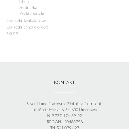
Literki
Serduszka
Znaki zoodiaku
Obrączki dwukolorowe
Obrączki jednokolorowe
SKLEP
KONTAKT
Silver Home Pracownia Złotnicza Piotr Jonik
ul. Józefa Marka 6, 34-600 Limanowa
NIP 737-174-39-92
REGON 120483758
Tel. 501 079 427