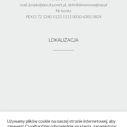
mail: jonpio@poczta.onet.pl, zlotniklimanowa@wp.pl
Nr konta
PEKO 72 1240 5123 1111 0010 6383 3824
LOKALIZACJA
Używamy plików cookie na naszej stronie internetowej, aby
zapewnić Ci najbardziej odpowiednie wrażenia, zapamiętując