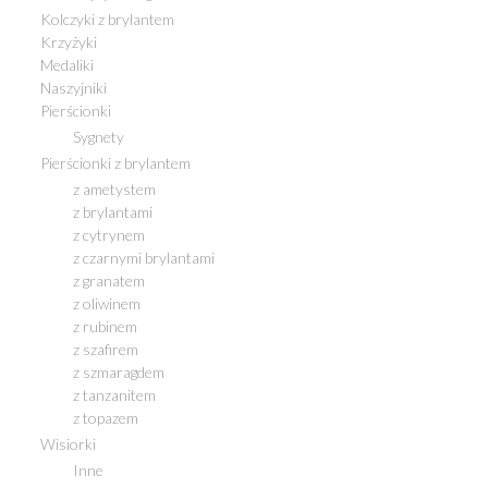
Kolczyki z brylantem
Krzyżyki
Medaliki
Naszyjniki
Pierścionki
Sygnety
Pierścionki z brylantem
z ametystem
z brylantami
z cytrynem
z czarnymi brylantami
z granatem
z oliwinem
z rubinem
z szafirem
z szmaragdem
z tanzanitem
z topazem
Wisiorki
Inne