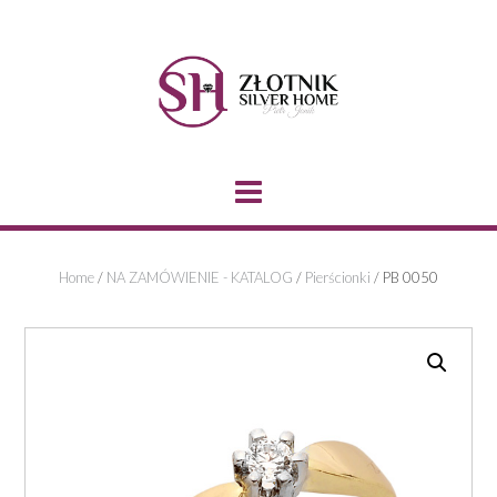
Skip
to
content
Home
/
NA ZAMÓWIENIE - KATALOG
/
Pierścionki
/ PB 0050