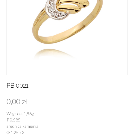
PB 0021
0,00
zł
Waga ok. 1,96g
P 0,585
średnica kamienia
Φ 1,25 x 3