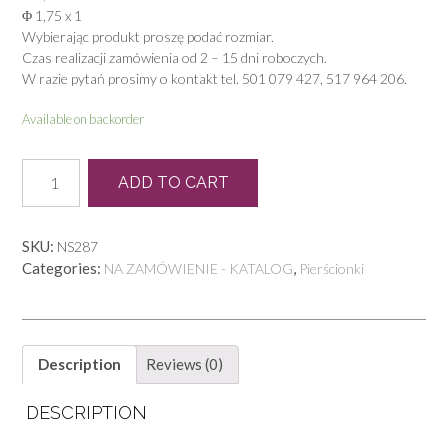
Φ 1,75 x 1
Wybierając produkt proszę podać rozmiar.
Czas realizacji zamówienia od 2 – 15 dni roboczych.
W razie pytań prosimy o kontakt tel. 501 079 427, 517 964 206.
Available on backorder
PB
ADD TO CART
0021
quantity
SKU:
NS287
Categories:
,
NA ZAMÓWIENIE - KATALOG
Pierścionki
Description
Reviews (0)
DESCRIPTION