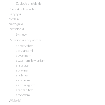
Zapięcie angielskie
Kolczyki z brylantem
Krzyżyki
Medaliki
Naszyjniki
Pierścionki
Sygnety
Pierścionki z brylantem
z ametystem
z brylantami
z cytrynem
z czarnymi brylantami
z granatem
z oliwinem
z rubinem
z szafirem
z szmaragdem
z tanzanitem
z topazem
Wisiorki