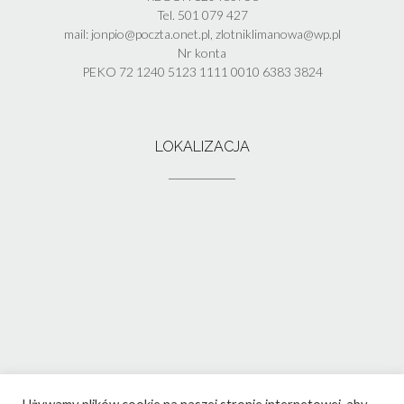
Tel. 501 079 427
mail: jonpio@poczta.onet.pl, zlotniklimanowa@wp.pl
Nr konta
PEKO 72 1240 5123 1111 0010 6383 3824
LOKALIZACJA