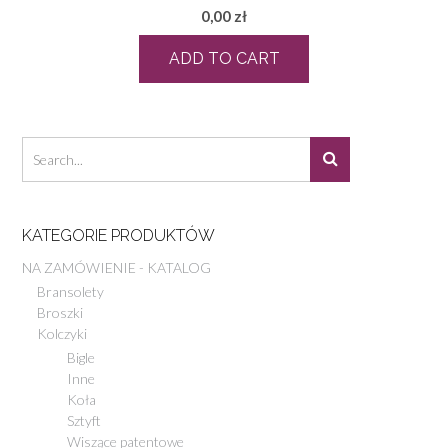
0,00
zł
ADD TO CART
KATEGORIE PRODUKTÓW
NA ZAMÓWIENIE - KATALOG
Bransolety
Broszki
Kolczyki
Bigle
Inne
Koła
Sztyft
Wiszące patentowe