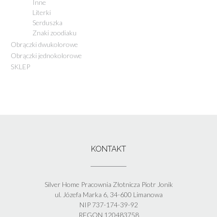
Inne
Literki
Serduszka
Znaki zoodiaku
Obrączki dwukolorowe
Obrączki jednokolorowe
SKLEP
KONTAKT
Silver Home Pracownia Złotnicza Piotr Jonik
ul. Józefa Marka 6, 34-600 Limanowa
NIP 737-174-39-92
REGON 120483758