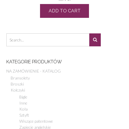
ADD TO CART
KATEGORIE PRODUKTÓW
NA ZAMÓWIENIE - KATALOG
Bransolety
Broszki
Kolczyki
Bigle
Inne
Koła
Sztyft
Wiszące patentowe
Zapięcie angielskie