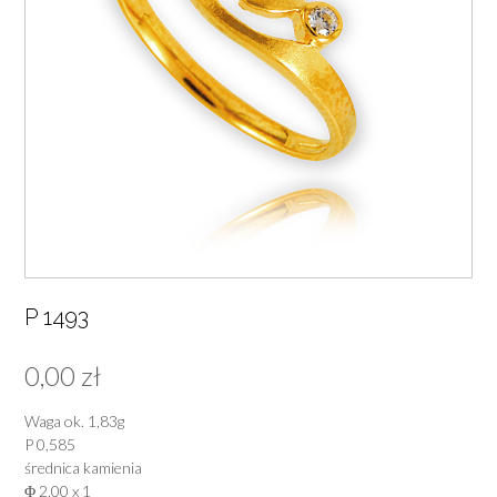
P 1493
0,00
zł
Waga ok. 1,83g
P 0,585
średnica kamienia
Φ 2,00 x 1