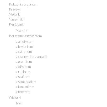
Kolczyki z brylantem
Krzyżyki
Medaliki
Naszyjniki
Pierścionki
Sygnety
Pierścionki z brylantem
z ametystem
z brylantami
z cytrynem
z czarnymi brylantami
z granatem
z oliwinem
z rubinem
z szafirem
z szmaragdem
z tanzanitem
z topazem
Wisiorki
Inne