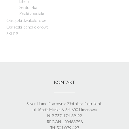
Literki
Serduszka
Znaki zoodiaku
Obrączki dwukolorowe
Obrączki jednokolorowe
SKLEP
KONTAKT
Silver Home Pracownia Złotnicza Piotr Jonik
ul. Józefa Marka 6, 34-600 Limanowa
NIP 737-174-39-92
REGON 120483758
Tel. 501 079 427