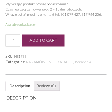
Wybierając produkt proszę podać rozmiar.
Czas realizacji zamówienia od 2 – 15 dni roboczych.
W razie pytań prosimy o kontakt tel. 501 079 427, 517 964 206.
Available on backorder
P
ADD TO CART
1493
quantity
SKU:
NS1755
Categories:
,
NA ZAMÓWIENIE - KATALOG
Pierścionki
Description
Reviews (0)
DESCRIPTION