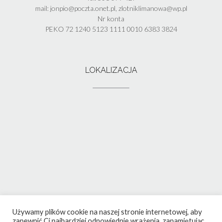
mail: jonpio@poczta.onet.pl, zlotniklimanowa@wp.pl
Nr konta
PEKO 72 1240 5123 1111 0010 6383 3824
LOKALIZACJA
Używamy plików cookie na naszej stronie internetowej, aby
zapewnić Ci najbardziej odpowiednie wrażenia, zapamiętując