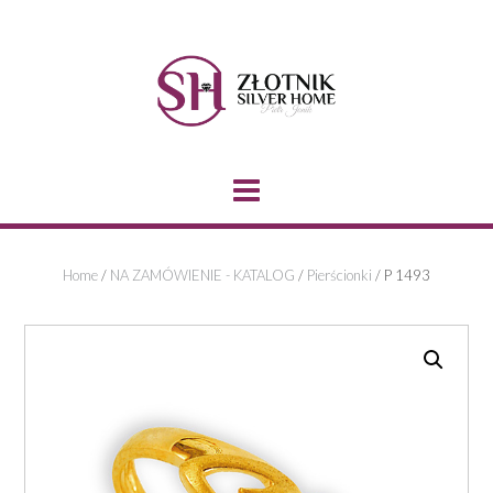
Skip
to
content
Home
/
NA ZAMÓWIENIE - KATALOG
/
Pierścionki
/ P 1493