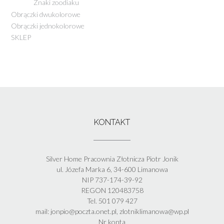
Znaki zoodiaku
Obrączki dwukolorowe
Obrączki jednokolorowe
SKLEP
KONTAKT
Silver Home Pracownia Złotnicza Piotr Jonik
ul. Józefa Marka 6, 34-600 Limanowa
NIP 737-174-39-92
REGON 120483758
Tel. 501 079 427
mail: jonpio@poczta.onet.pl, zlotniklimanowa@wp.pl
Nr konta