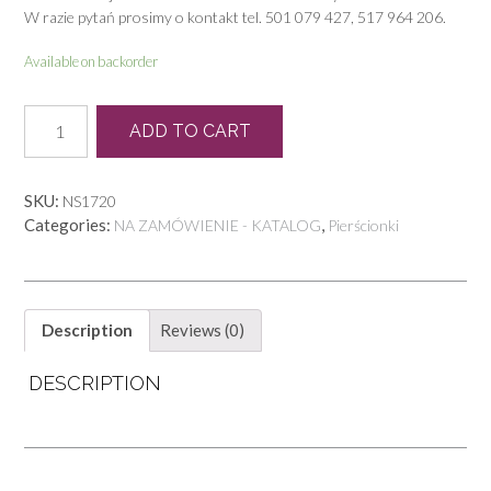
W razie pytań prosimy o kontakt tel. 501 079 427, 517 964 206.
Available on backorder
P
ADD TO CART
1458
quantity
SKU:
NS1720
Categories:
,
NA ZAMÓWIENIE - KATALOG
Pierścionki
Description
Reviews (0)
DESCRIPTION