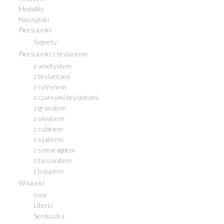
Medaliki
Naszyjniki
Pierścionki
Sygnety
Pierścionki z brylantem
z ametystem
z brylantami
z cytrynem
z czarnymi brylantami
z granatem
z oliwinem
z rubinem
z szafirem
z szmaragdem
z tanzanitem
z topazem
Wisiorki
Inne
Literki
Serduszka