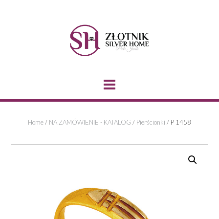
Skip
to
content
Home
/
NA ZAMÓWIENIE - KATALOG
/
Pierścionki
/ P 1458