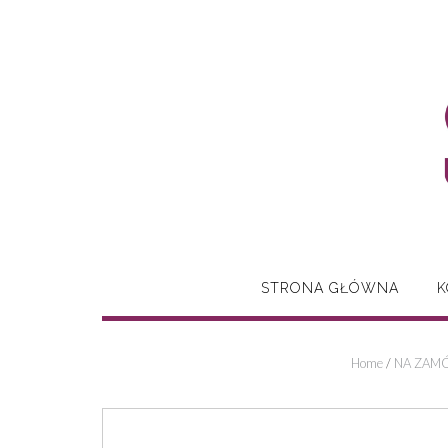
Skip
to
content
STRONA GŁÓWNA
K
Home
/
NA ZAMÓ