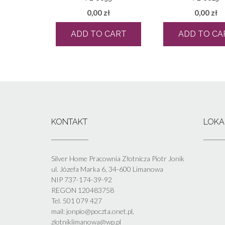
0,00
zł
0,00
zł
ADD TO CART
ADD TO CA
KONTAKT
LOKA
Silver Home Pracownia Złotnicza Piotr Jonik
ul. Józefa Marka 6, 34-600 Limanowa
NIP 737-174-39-92
REGON 120483758
Tel. 501 079 427
mail: jonpio@poczta.onet.pl,
zlotniklimanowa@wp.pl