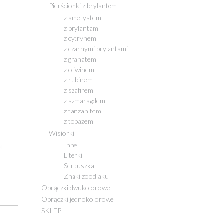
Pierścionki z brylantem
z ametystem
z brylantami
z cytrynem
z czarnymi brylantami
z granatem
z oliwinem
z rubinem
z szafirem
z szmaragdem
z tanzanitem
z topazem
Wisiorki
Inne
Literki
Serduszka
Znaki zoodiaku
Obrączki dwukolorowe
Obrączki jednokolorowe
SKLEP