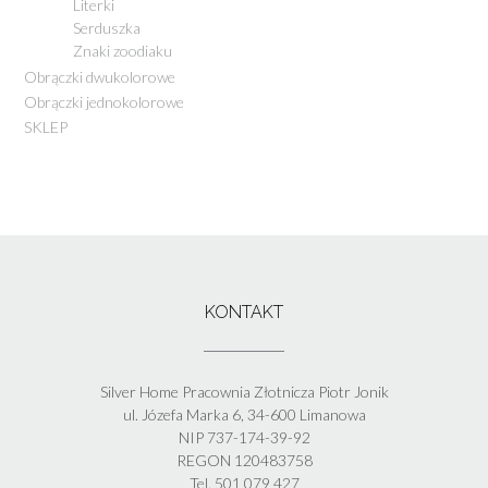
Literki
Serduszka
Znaki zoodiaku
Obrączki dwukolorowe
Obrączki jednokolorowe
SKLEP
KONTAKT
Silver Home Pracownia Złotnicza Piotr Jonik
ul. Józefa Marka 6, 34-600 Limanowa
NIP 737-174-39-92
REGON 120483758
Tel. 501 079 427