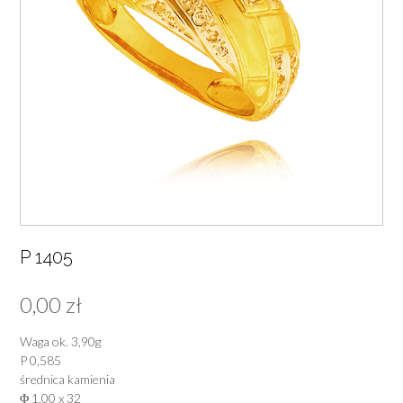
P 1405
0,00
zł
Waga ok. 3,90g
P 0,585
średnica kamienia
Φ 1,00 x 32