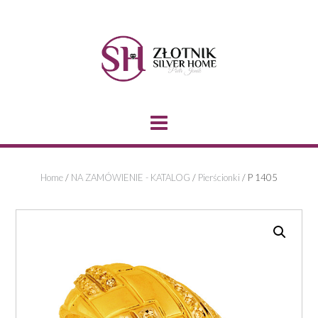
Skip
to
content
Home
/
NA ZAMÓWIENIE - KATALOG
/
Pierścionki
/ P 1405