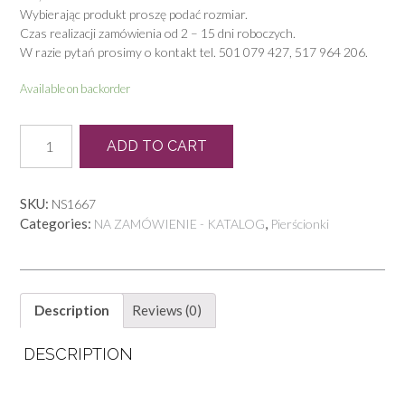
Wybierając produkt proszę podać rozmiar.
Czas realizacji zamówienia od 2 – 15 dni roboczych.
W razie pytań prosimy o kontakt tel. 501 079 427, 517 964 206.
Available on backorder
P
ADD TO CART
1405
quantity
SKU:
NS1667
Categories:
,
NA ZAMÓWIENIE - KATALOG
Pierścionki
Description
Reviews (0)
DESCRIPTION