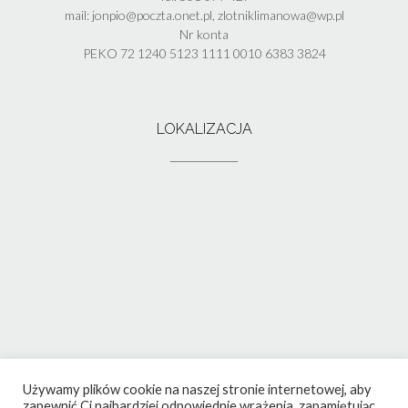
mail: jonpio@poczta.onet.pl, zlotniklimanowa@wp.pl
Nr konta
PEKO 72 1240 5123 1111 0010 6383 3824
LOKALIZACJA
Używamy plików cookie na naszej stronie internetowej, aby
zapewnić Ci najbardziej odpowiednie wrażenia, zapamiętując