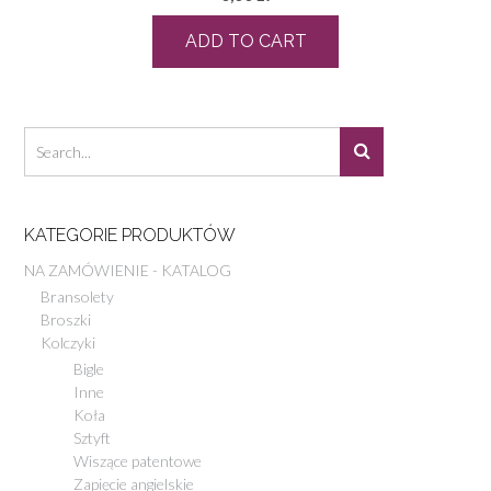
ADD TO CART
KATEGORIE PRODUKTÓW
NA ZAMÓWIENIE - KATALOG
Bransolety
Broszki
Kolczyki
Bigle
Inne
Koła
Sztyft
Wiszące patentowe
Zapięcie angielskie