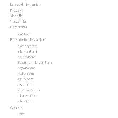
Kolczyki z brylantem
Krzyżyki
Medaliki
Naszyjniki
Pierścionki
Sygnety
Pierścionki z brylantem
z ametystem
z brylantami
z cytrynem
z czarnymi brylantami
z granatem
z oliwinem
z rubinem
z szafirem
z szmaragdem
z tanzanitem
z topazem
Wisiorki
Inne