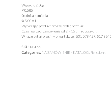
Waga ok. 2,50g
P 0,585
średnica kamienia
Φ 5,00 x 1
Wybierając produkt proszę podać rozmiar.
Czas realizacji zamówienia od 2 – 15 dni roboczych.
W razie pytań prosimy o kontakt tel. 501 079 427, 517 964 
SKU:
NS1665
Categories:
,
NA ZAMÓWIENIE - KATALOG
Pierścionki