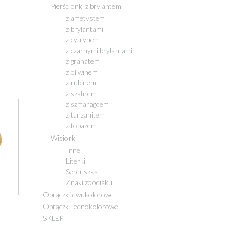
Pierścionki z brylantem
z ametystem
z brylantami
z cytrynem
z czarnymi brylantami
z granatem
z oliwinem
z rubinem
z szafirem
z szmaragdem
z tanzanitem
z topazem
Wisiorki
Inne
Literki
Serduszka
Znaki zoodiaku
Obrączki dwukolorowe
Obrączki jednokolorowe
SKLEP