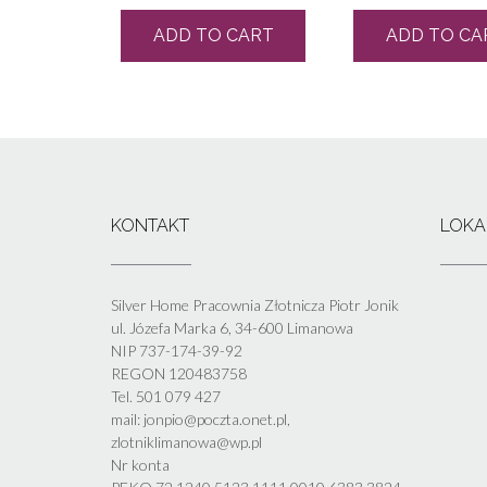
ADD TO CART
ADD TO CA
KONTAKT
LOKA
Silver Home Pracownia Złotnicza Piotr Jonik
ul. Józefa Marka 6, 34-600 Limanowa
NIP 737-174-39-92
REGON 120483758
Tel. 501 079 427
mail: jonpio@poczta.onet.pl,
zlotniklimanowa@wp.pl
Nr konta