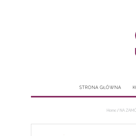
Skip
to
content
STRONA GŁÓWNA
K
Home
/
NA ZAMÓ