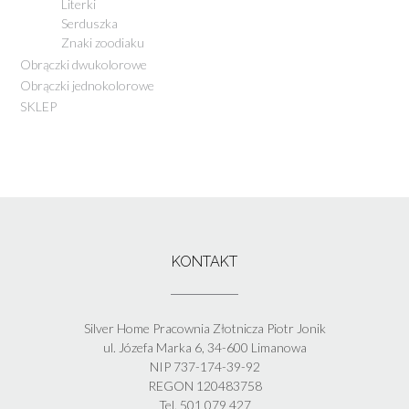
Literki
Serduszka
Znaki zoodiaku
Obrączki dwukolorowe
Obrączki jednokolorowe
SKLEP
KONTAKT
Silver Home Pracownia Złotnicza Piotr Jonik
ul. Józefa Marka 6, 34-600 Limanowa
NIP 737-174-39-92
REGON 120483758
Tel. 501 079 427