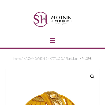
Skip
to
content
Home
/
NA ZAMÓWIENIE - KATALOG
/
Pierścionki
/ P 1398