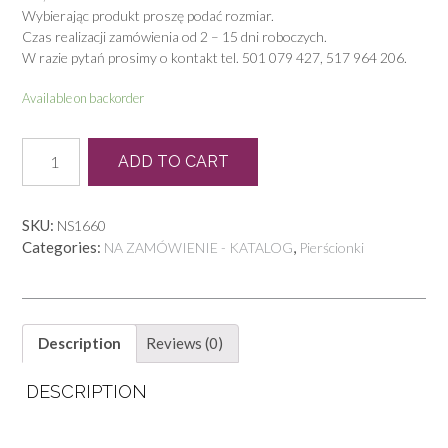
Wybierając produkt proszę podać rozmiar.
Czas realizacji zamówienia od 2 – 15 dni roboczych.
W razie pytań prosimy o kontakt tel. 501 079 427, 517 964 206.
Available on backorder
P
ADD TO CART
1398
quantity
SKU:
NS1660
Categories:
,
NA ZAMÓWIENIE - KATALOG
Pierścionki
Description
Reviews (0)
DESCRIPTION