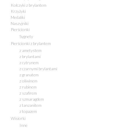
Kolczyki z brylantem
Krzyżyki
Medaliki
Naszyjniki
Pierścionki
Sygnety
Pierścionki z brylantem
z ametystem
z brylantami
z cytrynem
z czarnymi brylantami
z granatem
z oliwinem
z rubinem
z szafirem
z szmaragdem
z tanzanitem
z topazem
Wisiorki
Inne