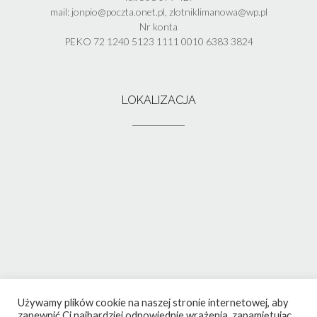
mail: jonpio@poczta.onet.pl, zlotniklimanowa@wp.pl
Nr konta
PEKO 72 1240 5123 1111 0010 6383 3824
LOKALIZACJA
Używamy plików cookie na naszej stronie internetowej, aby
zapewnić Ci najbardziej odpowiednie wrażenia, zapamiętując