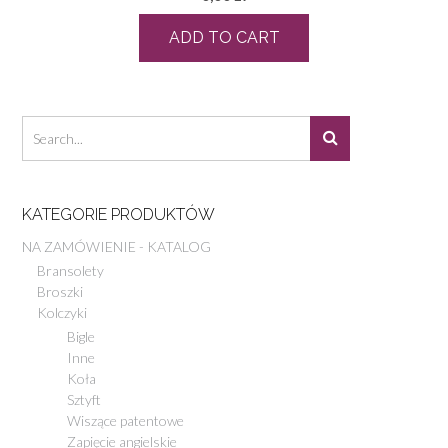
ADD TO CART
KATEGORIE PRODUKTÓW
NA ZAMÓWIENIE - KATALOG
Bransolety
Broszki
Kolczyki
Bigle
Inne
Koła
Sztyft
Wiszące patentowe
Zapięcie angielskie