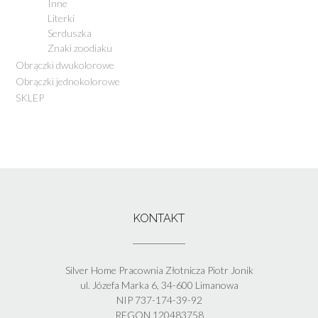
Inne
Literki
Serduszka
Znaki zoodiaku
Obrączki dwukolorowe
Obrączki jednokolorowe
SKLEP
KONTAKT
Silver Home Pracownia Złotnicza Piotr Jonik
ul. Józefa Marka 6, 34-600 Limanowa
NIP 737-174-39-92
REGON 120483758