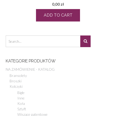
0,00
zł
ADD TO CART
KATEGORIE PRODUKTÓW
NA ZAMÓWIENIE - KATALOG
Bransolety
Broszki
Kolczyki
Bigle
Inne
Koła
Sztyft
Wiszące patentowe