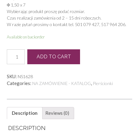
Φ 1,50 x 7
Wybierając produkt proszę podać rozmiar.
Czas realizacji zamówienia od 2 – 15 dni roboczych.
W razie pytań prosimy o kontakt tel. 501 079 427, 517 964 206.
Available on backorder
P
ADD TO CART
1366
quantity
SKU:
NS1628
Categories:
,
NA ZAMÓWIENIE - KATALOG
Pierścionki
Description
Reviews (0)
DESCRIPTION