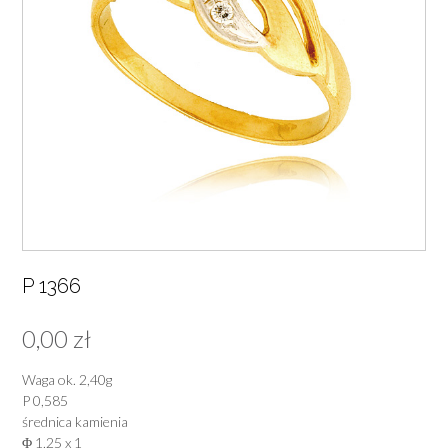
P 1366
0,00
zł
Waga ok. 2,40g
P 0,585
średnica kamienia
Φ 1,25 x 1