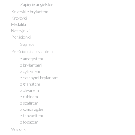
Zapięcie angielskie
Kolczyki z brylantem
Krzyżyki
Medaliki
Naszyjniki
Pierścionki
Sygnety
Pierścionki z brylantem
z ametystem
z brylantami
z cytrynem
z czarnymi brylantami
z granatem
z oliwinem
z rubinem
z szafirem
z szmaragdem
z tanzanitem
z topazem
Wisiorki