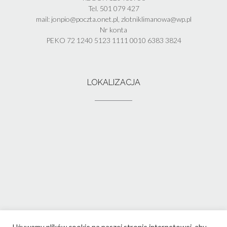
Tel. 501 079 427
mail: jonpio@poczta.onet.pl, zlotniklimanowa@wp.pl
Nr konta
PEKO 72 1240 5123 1111 0010 6383 3824
LOKALIZACJA