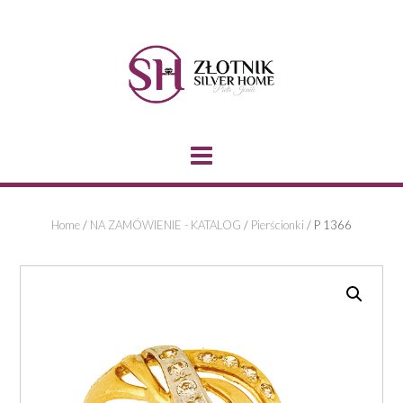
Skip
to
content
Home
/
NA ZAMÓWIENIE - KATALOG
/
Pierścionki
/ P 1366