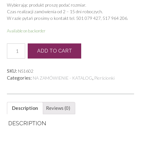
Wybierając produkt proszę podać rozmiar.
Czas realizacji zamówienia od 2 – 15 dni roboczych.
W razie pytań prosimy o kontakt tel. 501 079 427, 517 964 206.
Available on backorder
P
ADD TO CART
1340
quantity
SKU:
NS1602
Categories:
,
NA ZAMÓWIENIE - KATALOG
Pierścionki
Description
Reviews (0)
DESCRIPTION