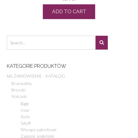
ADD TO CART
KATEGORIE PRODUKTÓW
NA ZAMÓWIENIE - KATALOG
Bransolety
Broszki
Kolczyki
Bigle
Inne
Koła
Sztyft
Wiszące patentowe
Zapięcie angielskie