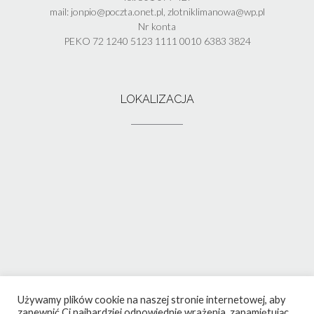
mail: jonpio@poczta.onet.pl, zlotniklimanowa@wp.pl
Nr konta
PEKO 72 1240 5123 1111 0010 6383 3824
LOKALIZACJA
Używamy plików cookie na naszej stronie internetowej, aby
zapewnić Ci najbardziej odpowiednie wrażenia, zapamiętując