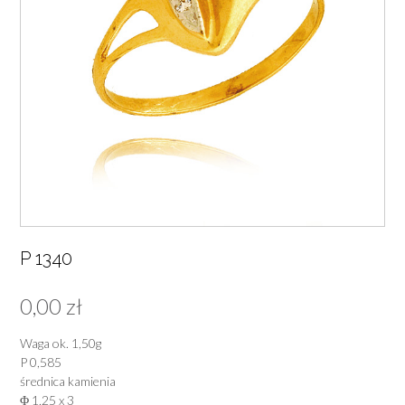
P 1340
0,00
zł
Waga ok. 1,50g
P 0,585
średnica kamienia
Φ 1,25 x 3