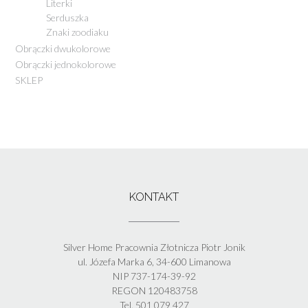
Literki
Serduszka
Znaki zoodiaku
Obrączki dwukolorowe
Obrączki jednokolorowe
SKLEP
KONTAKT
Silver Home Pracownia Złotnicza Piotr Jonik
ul. Józefa Marka 6, 34-600 Limanowa
NIP 737-174-39-92
REGON 120483758
Tel. 501 079 427