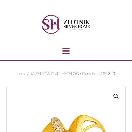
Skip
to
content
Home
/
NA ZAMÓWIENIE - KATALOG
/
Pierścionki
/ P 1340