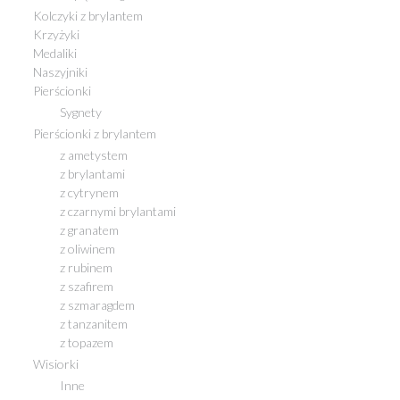
Kolczyki z brylantem
Krzyżyki
Medaliki
Naszyjniki
Pierścionki
Sygnety
Pierścionki z brylantem
z ametystem
z brylantami
z cytrynem
z czarnymi brylantami
z granatem
z oliwinem
z rubinem
z szafirem
z szmaragdem
z tanzanitem
z topazem
Wisiorki
Inne