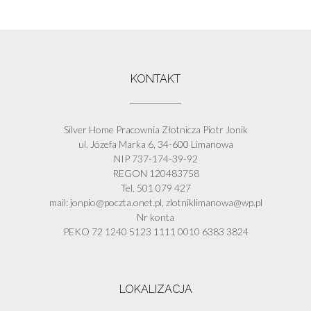
KONTAKT
Silver Home Pracownia Złotnicza Piotr Jonik
ul. Józefa Marka 6, 34-600 Limanowa
NIP 737-174-39-92
REGON 120483758
Tel. 501 079 427
mail: jonpio@poczta.onet.pl, zlotniklimanowa@wp.pl
Nr konta
PEKO 72 1240 5123 1111 0010 6383 3824
LOKALIZACJA