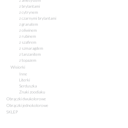
z ametystem
z brylantami
z cytrynem
z czarnymi brylantami
z granatem
z oliwinem
z rubinem
z szafirem
z szmaragdem
z tanzanitem
z topazem
Wisiorki
Inne
Literki
Serduszka
Znaki zoodiaku
Obrączki dwukolorowe
Obrączki jednokolorowe
SKLEP