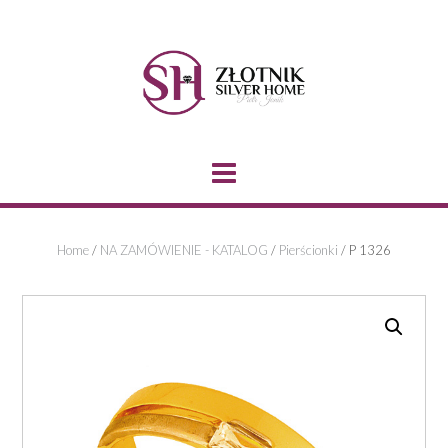
Skip
to
content
Home
/
NA ZAMÓWIENIE - KATALOG
/
Pierścionki
/ P 1326