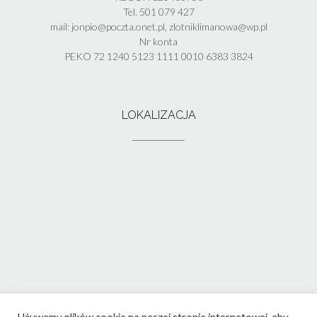
Tel. 501 079 427
mail: jonpio@poczta.onet.pl, zlotniklimanowa@wp.pl
Nr konta
PEKO 72 1240 5123 1111 0010 6383 3824
LOKALIZACJA