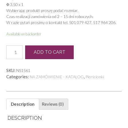
Φ 3,50 x 1
Wybierając produkt proszę podać rozmiar.
Czas realizacji zamówienia od 2 – 15 dni roboczych.
W razie pytań prosimy o kontakt tel. 501 079 427, 517 964 206.
Available on backorder
P
ADD TO CART
1299
quantity
SKU:
NS1561
Categories:
,
NA ZAMÓWIENIE - KATALOG
Pierścionki
Description
Reviews (0)
DESCRIPTION