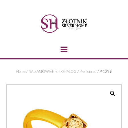
Skip
to
content
Home
/
NA ZAMÓWIENIE - KATALOG
/
Pierścionki
/ P 1299