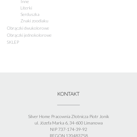
Inne
Literki
Serduszka
Znaki zoodiaku
Obrączki dwukolorowe
Obrączki jednokolorowe
SKLEP
KONTAKT
Silver Home Pracownia Złotnicza Piotr Jonik
ul. Józefa Marka 6, 34-600 Limanowa
NIP 737-174-39-92
REGON 120483758