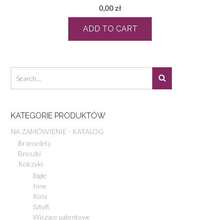
0,00
zł
ADD TO CART
KATEGORIE PRODUKTÓW
NA ZAMÓWIENIE - KATALOG
Bransolety
Broszki
Kolczyki
Bigle
Inne
Koła
Sztyft
Wiszące patentowe