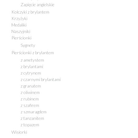
Zapięcie angielskie
Kolczyki z brylantem
Krzyżyki
Medaliki
Naszyjniki
Pierścionki
Sygnety
Pierścionki z brylantem
z ametystem
z brylantami
z cytrynem
z czarnymi brylantami
z granatem
z oliwinem
z rubinem
z szafirem
z szmaragdem
z tanzanitem
z topazem
Wisiorki