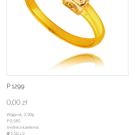
P 1299
0,00
zł
Waga ok. 2,50g
P 0,585
średnica kamienia
Φ 1,50 x 2