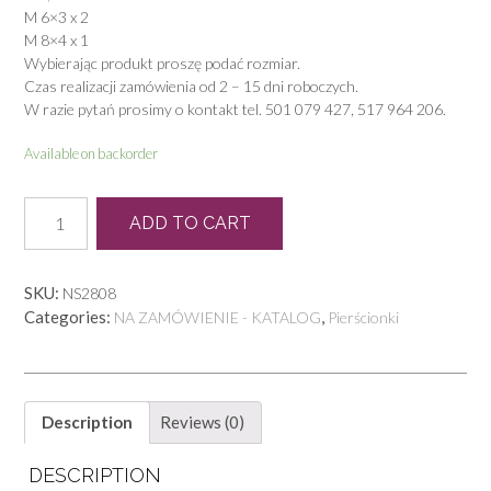
M 6×3 x 2
M 8×4 x 1
Wybierając produkt proszę podać rozmiar.
Czas realizacji zamówienia od 2 – 15 dni roboczych.
W razie pytań prosimy o kontakt tel. 501 079 427, 517 964 206.
Available on backorder
P
ADD TO CART
1010
quantity
SKU:
NS2808
Categories:
,
NA ZAMÓWIENIE - KATALOG
Pierścionki
Description
Reviews (0)
DESCRIPTION