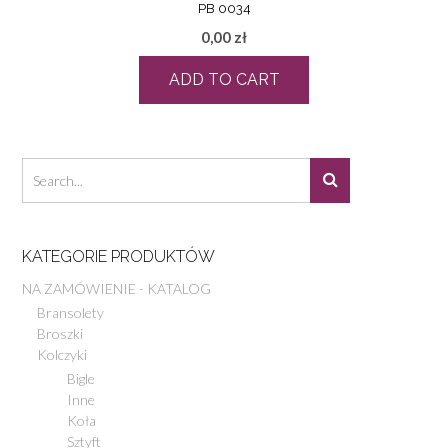
PB 0034
0,00
zł
ADD TO CART
KATEGORIE PRODUKTÓW
NA ZAMÓWIENIE - KATALOG
Bransolety
Broszki
Kolczyki
Bigle
Inne
Koła
Sztyft