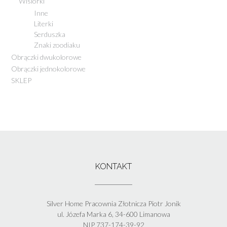
Wisiorki
Inne
Literki
Serduszka
Znaki zoodiaku
Obrączki dwukolorowe
Obrączki jednokolorowe
SKLEP
KONTAKT
Silver Home Pracownia Złotnicza Piotr Jonik
ul. Józefa Marka 6, 34-600 Limanowa
NIP 737-174-39-92