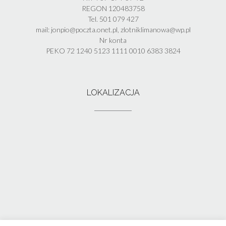
REGON 120483758
Tel. 501 079 427
mail: jonpio@poczta.onet.pl, zlotniklimanowa@wp.pl
Nr konta
PEKO 72 1240 5123 1111 0010 6383 3824
LOKALIZACJA