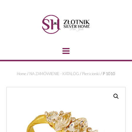
Skip
to
content
Home
/
NA ZAMÓWIENIE - KATALOG
/
Pierścionki
/ P 1010