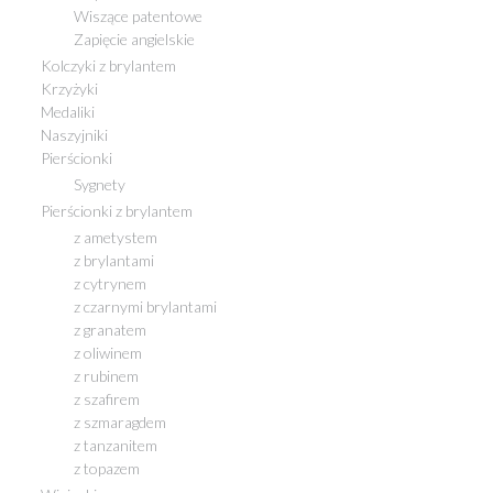
Wiszące patentowe
Zapięcie angielskie
Kolczyki z brylantem
Krzyżyki
Medaliki
Naszyjniki
Pierścionki
Sygnety
Pierścionki z brylantem
z ametystem
z brylantami
z cytrynem
z czarnymi brylantami
z granatem
z oliwinem
z rubinem
z szafirem
z szmaragdem
z tanzanitem
z topazem