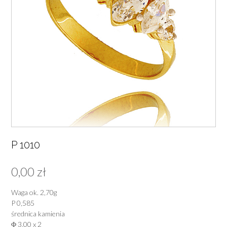
P 1010
0,00
zł
Waga ok. 2,70g
P 0,585
średnica kamienia
Φ 3,00 x 2