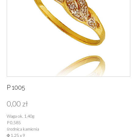
P 1005
0,00
zł
Waga ok. 1,40g
P 0,585
średnica kamienia
Φ 1,25 x 9