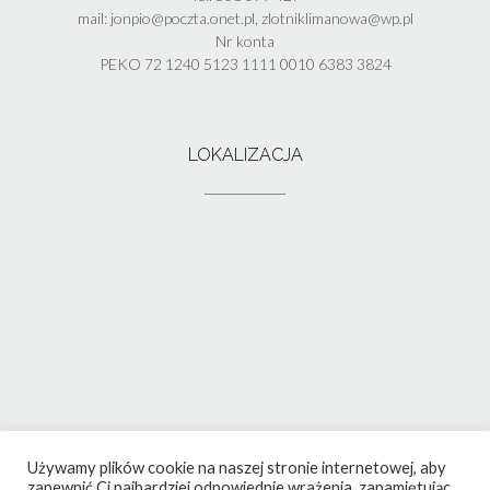
mail: jonpio@poczta.onet.pl, zlotniklimanowa@wp.pl
Nr konta
PEKO 72 1240 5123 1111 0010 6383 3824
LOKALIZACJA
Używamy plików cookie na naszej stronie internetowej, aby
zapewnić Ci najbardziej odpowiednie wrażenia, zapamiętując