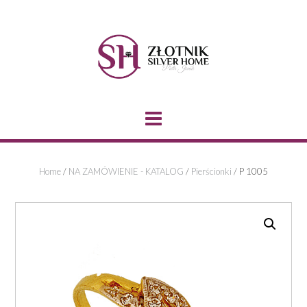
Skip
to
content
Home
/
NA ZAMÓWIENIE - KATALOG
/
Pierścionki
/ P 1005