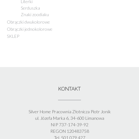
Literki
Serduszka
Znaki zoodiaku
Obrączki dwukolorowe
Obrączki jednokolorowe
SKLEP
KONTAKT
Silver Home Pracownia Złotnicza Piotr Jonik
ul. Józefa Marka 6, 34-600 Limanowa
NIP 737-174-39-92
REGON 120483758
Tel. 501 079 427