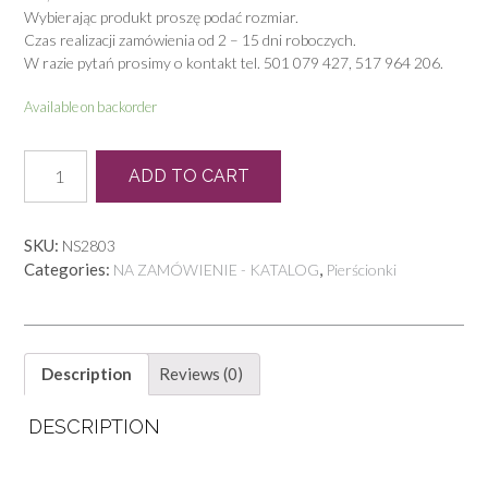
Wybierając produkt proszę podać rozmiar.
Czas realizacji zamówienia od 2 – 15 dni roboczych.
W razie pytań prosimy o kontakt tel. 501 079 427, 517 964 206.
Available on backorder
P
ADD TO CART
1005
quantity
SKU:
NS2803
Categories:
,
NA ZAMÓWIENIE - KATALOG
Pierścionki
Description
Reviews (0)
DESCRIPTION