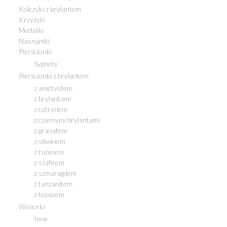
Kolczyki z brylantem
Krzyżyki
Medaliki
Naszyjniki
Pierścionki
Sygnety
Pierścionki z brylantem
z ametystem
z brylantami
z cytrynem
z czarnymi brylantami
z granatem
z oliwinem
z rubinem
z szafirem
z szmaragdem
z tanzanitem
z topazem
Wisiorki
Inne