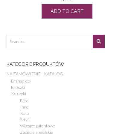
ADD TO CART
KATEGORIE PRODUKTÓW
NA ZAMÓWIENIE - KATALOG
Bransolety
Broszki
Kolczyki
Bigle
Inne
Koła
Sztyft
Wiszące patentowe
Zapięcie angielskie