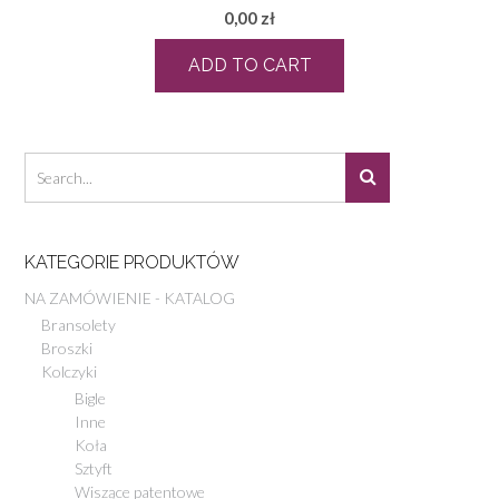
0,00
zł
ADD TO CART
KATEGORIE PRODUKTÓW
NA ZAMÓWIENIE - KATALOG
Bransolety
Broszki
Kolczyki
Bigle
Inne
Koła
Sztyft
Wiszące patentowe