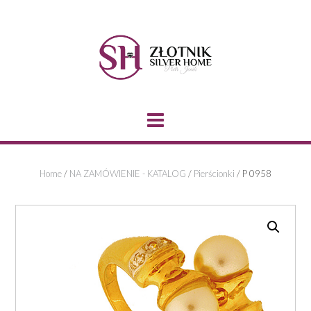
Skip
to
content
Home
/
NA ZAMÓWIENIE - KATALOG
/
Pierścionki
/ P 0958