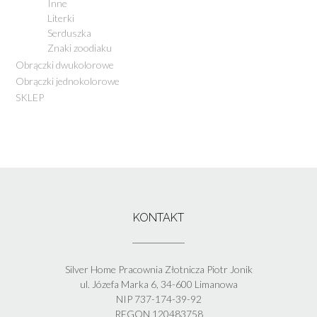
Inne
Literki
Serduszka
Znaki zoodiaku
Obrączki dwukolorowe
Obrączki jednokolorowe
SKLEP
KONTAKT
Silver Home Pracownia Złotnicza Piotr Jonik
ul. Józefa Marka 6, 34-600 Limanowa
NIP 737-174-39-92
REGON 120483758