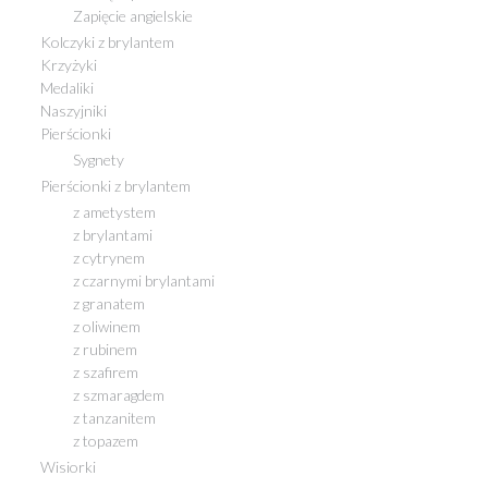
Zapięcie angielskie
Kolczyki z brylantem
Krzyżyki
Medaliki
Naszyjniki
Pierścionki
Sygnety
Pierścionki z brylantem
z ametystem
z brylantami
z cytrynem
z czarnymi brylantami
z granatem
z oliwinem
z rubinem
z szafirem
z szmaragdem
z tanzanitem
z topazem
Wisiorki