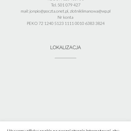
Tel. 501 079 427
mail: jonpio@poczta.onet.pl, zlotniklimanowa@wp.pl
Nr konta
PEKO 72 1240 5123 1111 0010 6383 3824
LOKALIZACJA