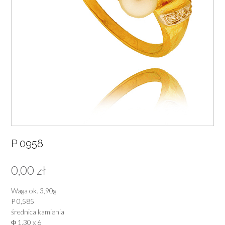
P 0958
0,00
zł
Waga ok. 3,90g
P 0,585
średnica kamienia
Φ 1,30 x 6