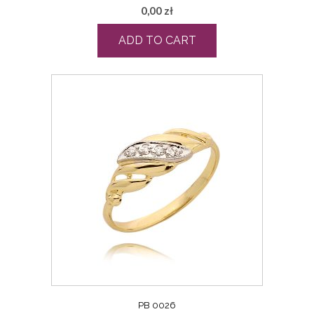
0,00
zł
ADD TO CART
PB 0026