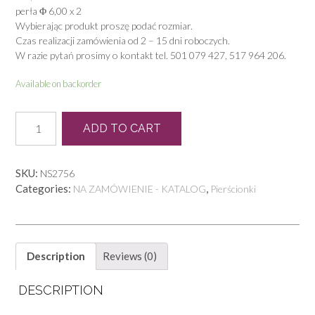
perła Φ 6,00 x 2
Wybierając produkt proszę podać rozmiar.
Czas realizacji zamówienia od 2 – 15 dni roboczych.
W razie pytań prosimy o kontakt tel. 501 079 427, 517 964 206.
Available on backorder
P
ADD TO CART
0958
quantity
SKU:
NS2756
Categories:
,
NA ZAMÓWIENIE - KATALOG
Pierścionki
Description
Reviews (0)
DESCRIPTION