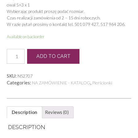
owal 5×3 x 1
Wybierając produkt proszę podać rozmiar.
Czas realizacji zamówienia od 2 – 15 dni roboczych.
W razie pytań prosimy o kontakt tel. 501 079 427, 517 964 206.
Available on backorder
P
ADD TO CART
0909
quantity
SKU:
NS2707
Categories:
,
NA ZAMÓWIENIE - KATALOG
Pierścionki
Description
Reviews (0)
DESCRIPTION