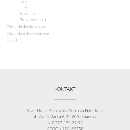
Inne
Literki
Serduszka
Znaki zoodiaku
Obrączki dwukolorowe
Obrączki jednokolorowe
SKLEP
KONTAKT
Silver Home Pracownia Złotnicza Piotr Jonik
ul. Józefa Marka 6, 34-600 Limanowa
NIP 737-174-39-92
REGON 120483758