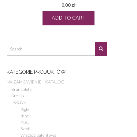
0,00
zł
ADD TO CART
KATEGORIE PRODUKTÓW
NA ZAMÓWIENIE - KATALOG
Bransolety
Broszki
Kolczyki
Bigle
Inne
Koła
Sztyft
Wiszące patentowe