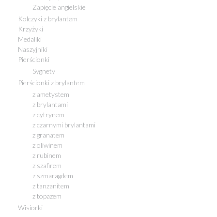
Zapięcie angielskie
Kolczyki z brylantem
Krzyżyki
Medaliki
Naszyjniki
Pierścionki
Sygnety
Pierścionki z brylantem
z ametystem
z brylantami
z cytrynem
z czarnymi brylantami
z granatem
z oliwinem
z rubinem
z szafirem
z szmaragdem
z tanzanitem
z topazem
Wisiorki