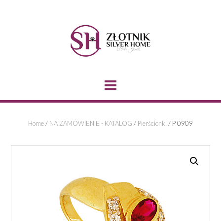
Skip
to
content
Home
/
NA ZAMÓWIENIE - KATALOG
/
Pierścionki
/ P 0909