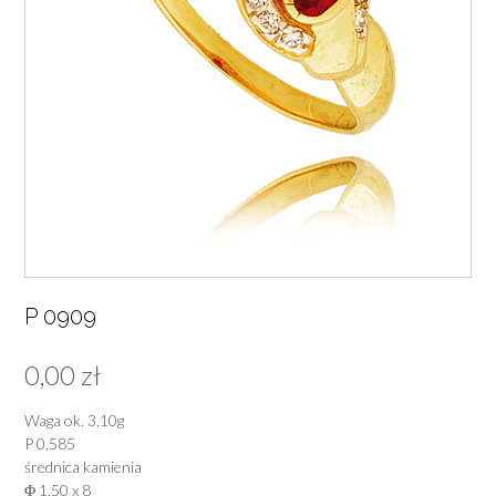
P 0909
0,00
zł
Waga ok. 3,10g
P 0,585
średnica kamienia
Φ 1,50 x 8