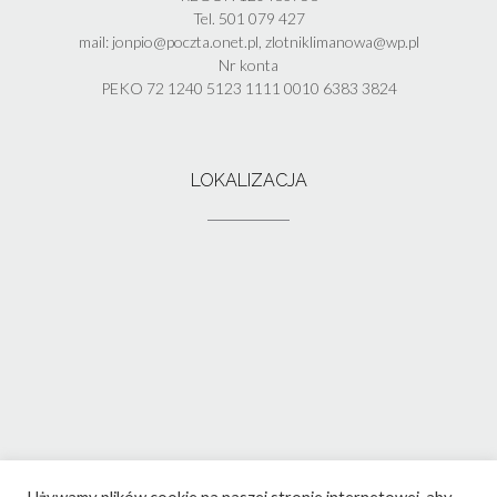
Tel. 501 079 427
mail: jonpio@poczta.onet.pl, zlotniklimanowa@wp.pl
Nr konta
PEKO 72 1240 5123 1111 0010 6383 3824
LOKALIZACJA