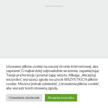
Używamy plików cookie na naszej stronie internetowej, aby
zapewnić Ci najbardziej odpowiednie wrażenia, zapamiętując
Twoje preferencje i powtarzając wizyty. Klikając „Akceptuj
wszystko”, wyrażasz zgodę na użycie WSZYSTKICH plików
cookie. Możesz jednak odwiedzić „Ustawienia plików cookie”,
aby wyrazić kontrolowaną zgodę.
Ustawienia ciasteczek
Akceptuj wszystko
Theme by
Out the Box