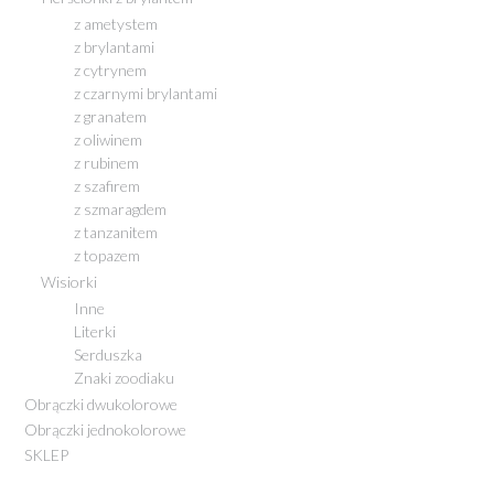
z ametystem
z brylantami
z cytrynem
z czarnymi brylantami
z granatem
z oliwinem
z rubinem
z szafirem
z szmaragdem
z tanzanitem
z topazem
Wisiorki
Inne
Literki
Serduszka
Znaki zoodiaku
Obrączki dwukolorowe
Obrączki jednokolorowe
SKLEP