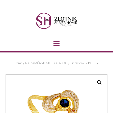
Skip
to
content
Home
/
NA ZAMÓWIENIE - KATALOG
/
Pierścionki
/ P 0887