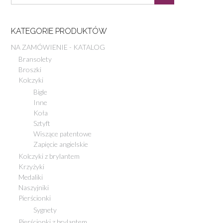
KATEGORIE PRODUKTÓW
NA ZAMÓWIENIE - KATALOG
Bransolety
Broszki
Kolczyki
Bigle
Inne
Koła
Sztyft
Wiszące patentowe
Zapięcie angielskie
Kolczyki z brylantem
Krzyżyki
Medaliki
Naszyjniki
Pierścionki
Sygnety
Pierścionki z brylantem