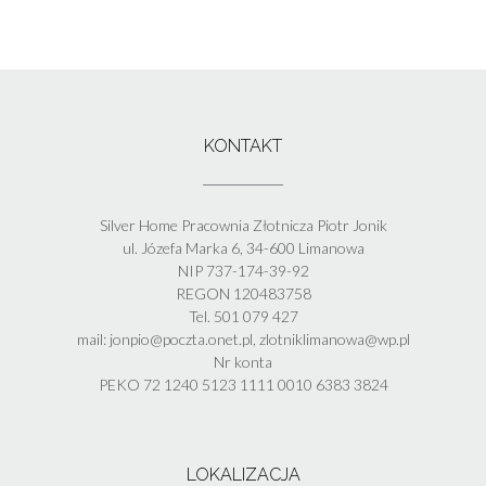
KONTAKT
Silver Home Pracownia Złotnicza Piotr Jonik
ul. Józefa Marka 6, 34-600 Limanowa
NIP 737-174-39-92
REGON 120483758
Tel. 501 079 427
mail: jonpio@poczta.onet.pl, zlotniklimanowa@wp.pl
Nr konta
PEKO 72 1240 5123 1111 0010 6383 3824
LOKALIZACJA