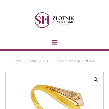
Skip
to
content
Home
/
NA ZAMÓWIENIE - KATALOG
/
Pierścionki
/ P 0863