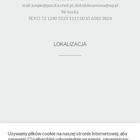
mail: jonpio@poczta.onet.pl, zlotniklimanowa@wp.pl
Nr konta
PEKO 72 1240 5123 1111 0010 6383 3824
LOKALIZACJA
Używamy plików cookie na naszej stronie internetowej, aby
zapewnić Ci najbardziej odpowiednie wrażenia, zapamiętując