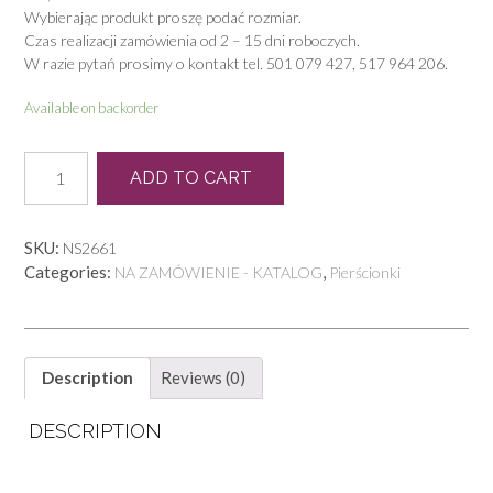
Wybierając produkt proszę podać rozmiar.
Czas realizacji zamówienia od 2 – 15 dni roboczych.
W razie pytań prosimy o kontakt tel. 501 079 427, 517 964 206.
Available on backorder
P
ADD TO CART
0863
quantity
SKU:
NS2661
Categories:
,
NA ZAMÓWIENIE - KATALOG
Pierścionki
Description
Reviews (0)
DESCRIPTION