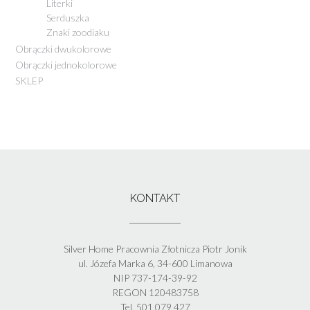
Literki
Serduszka
Znaki zoodiaku
Obrączki dwukolorowe
Obrączki jednokolorowe
SKLEP
KONTAKT
Silver Home Pracownia Złotnicza Piotr Jonik
ul. Józefa Marka 6, 34-600 Limanowa
NIP 737-174-39-92
REGON 120483758
Tel. 501 079 427