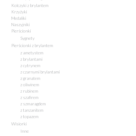
Kolczyki z brylantem
Krzyżyki
Medaliki
Naszyjniki
Pierścionki
Sygnety
Pierścionki z brylantem
z ametystem
z brylantami
z cytrynem
z czarnymi brylantami
z granatem
z oliwinem
z rubinem
z szafirem
z szmaragdem
z tanzanitem
z topazem
Wisiorki
Inne