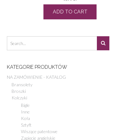
ADD TO CART
KATEGORIE PRODUKTÓW
NA ZAMÓWIENIE - KATALOG
Bransolety
Broszki
Kolczyki
Bigle
Inne
Koła
Sztyft
Wiszące patentowe
Zapięcie angielskie