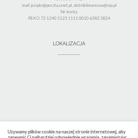
mail: jonpio@poczta.onet.pl, zlotniklimanowa@wp.pl
Nr konta
PEKO 72 1240 5123 1111 0010 6383 3824
LOKALIZACJA
Używamy plików cookie na naszej stronie internetowej, aby
zapewnić Ci najbardziej odpowiednie wrażenia, zapamiętując