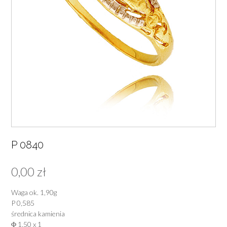
P 0840
0,00
zł
Waga ok. 1,90g
P 0,585
średnica kamienia
Φ 1,50 x 1