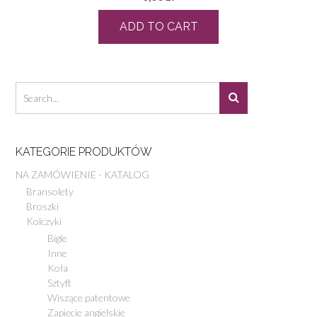
ADD TO CART
KATEGORIE PRODUKTÓW
NA ZAMÓWIENIE - KATALOG
Bransolety
Broszki
Kolczyki
Bigle
Inne
Koła
Sztyft
Wiszące patentowe
Zapięcie angielskie