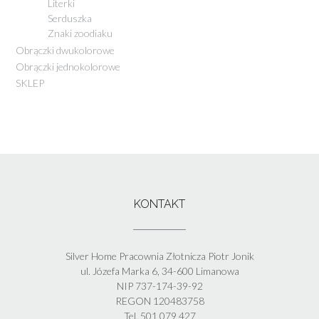
Literki
Serduszka
Znaki zoodiaku
Obrączki dwukolorowe
Obrączki jednokolorowe
SKLEP
KONTAKT
Silver Home Pracownia Złotnicza Piotr Jonik
ul. Józefa Marka 6, 34-600 Limanowa
NIP 737-174-39-92
REGON 120483758
Tel. 501 079 427