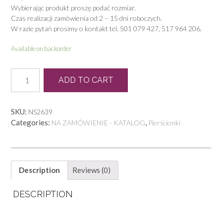
Wybierając produkt proszę podać rozmiar.
Czas realizacji zamówienia od 2 – 15 dni roboczych.
W razie pytań prosimy o kontakt tel. 501 079 427, 517 964 206.
Available on backorder
P
ADD TO CART
0840
quantity
SKU:
NS2639
Categories:
,
NA ZAMÓWIENIE - KATALOG
Pierścionki
Description
Reviews (0)
DESCRIPTION