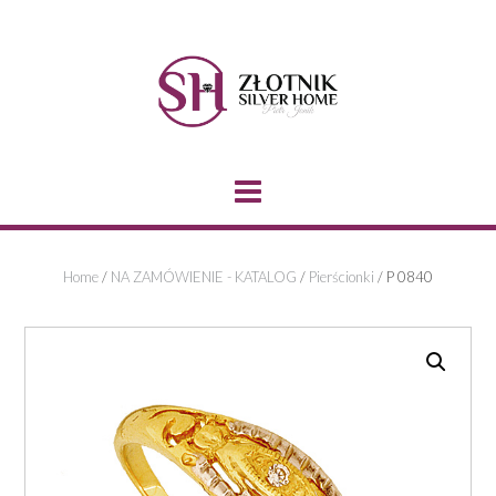
Skip
to
content
Home
/
NA ZAMÓWIENIE - KATALOG
/
Pierścionki
/ P 0840