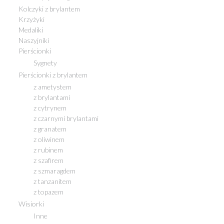
Kolczyki z brylantem
Krzyżyki
Medaliki
Naszyjniki
Pierścionki
Sygnety
Pierścionki z brylantem
z ametystem
z brylantami
z cytrynem
z czarnymi brylantami
z granatem
z oliwinem
z rubinem
z szafirem
z szmaragdem
z tanzanitem
z topazem
Wisiorki
Inne