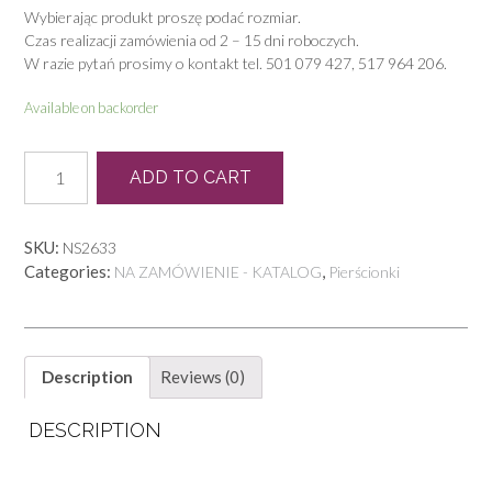
Wybierając produkt proszę podać rozmiar.
Czas realizacji zamówienia od 2 – 15 dni roboczych.
W razie pytań prosimy o kontakt tel. 501 079 427, 517 964 206.
Available on backorder
P
ADD TO CART
0834
quantity
SKU:
NS2633
Categories:
,
NA ZAMÓWIENIE - KATALOG
Pierścionki
Description
Reviews (0)
DESCRIPTION