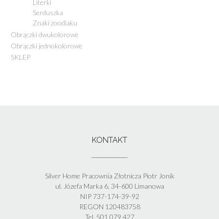
Literki
Serduszka
Znaki zoodiaku
Obrączki dwukolorowe
Obrączki jednokolorowe
SKLEP
KONTAKT
Silver Home Pracownia Złotnicza Piotr Jonik
ul. Józefa Marka 6, 34-600 Limanowa
NIP 737-174-39-92
REGON 120483758
Tel. 501 079 427