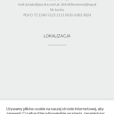
mail: jonpio@poczta.onet.pl, zlotniklimanowa@wp.pl
Nr konta
PEKO 72 1240 5123 1111 0010 6383 3824
LOKALIZACJA
Używamy plików cookie na naszej stronie internetowej, aby
zapewnić Ci najbardziej odpowiednie wrażenia, zapamiętując