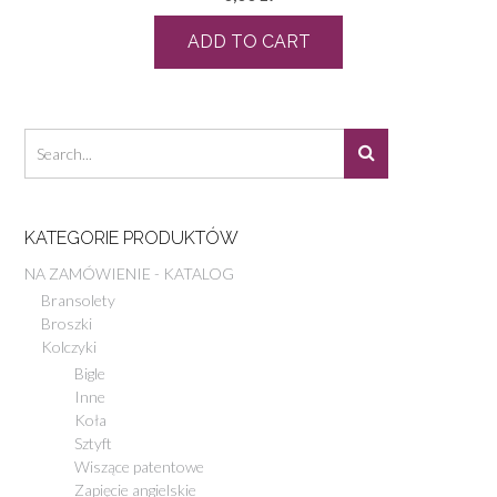
ADD TO CART
KATEGORIE PRODUKTÓW
NA ZAMÓWIENIE - KATALOG
Bransolety
Broszki
Kolczyki
Bigle
Inne
Koła
Sztyft
Wiszące patentowe
Zapięcie angielskie