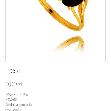
P 0834
0,00
zł
Waga ok. 1,70g
P 0,585
średnica kamienia
owal 8×6 x 1