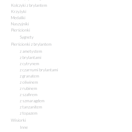
Kolczyki z brylantem
Krzyżyki
Medaliki
Naszyjniki
Pierścionki
Sygnety
Pierścionki z brylantem
z ametystem
z brylantami
z cytrynem
z czarnymi brylantami
z granatem
z oliwinem
z rubinem
z szafirem
z szmaragdem
z tanzanitem
z topazem
Wisiorki
Inne