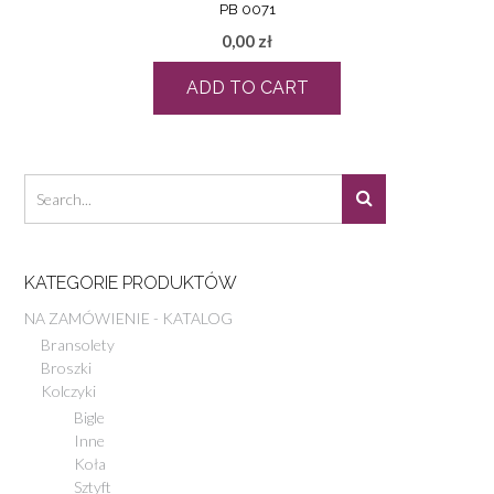
PB 0071
0,00
zł
ADD TO CART
KATEGORIE PRODUKTÓW
NA ZAMÓWIENIE - KATALOG
Bransolety
Broszki
Kolczyki
Bigle
Inne
Koła
Sztyft