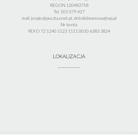
REGON 120483758
Tel. 501 079 427
mail: jonpio@poczta.onet.pl, zlotniklimanowa@wp.pl
Nr konta
PEKO 72 1240 5123 1111 0010 6383 3824
LOKALIZACJA