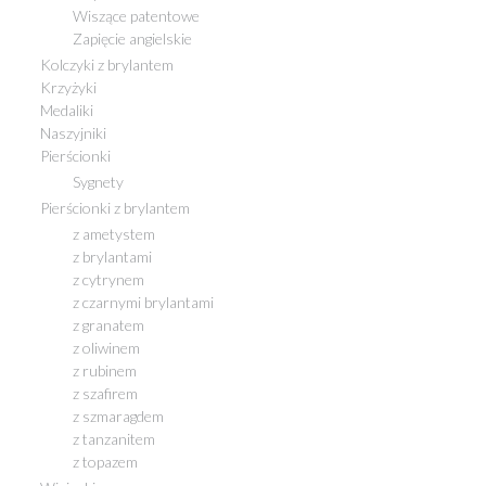
Wiszące patentowe
Zapięcie angielskie
Kolczyki z brylantem
Krzyżyki
Medaliki
Naszyjniki
Pierścionki
Sygnety
Pierścionki z brylantem
z ametystem
z brylantami
z cytrynem
z czarnymi brylantami
z granatem
z oliwinem
z rubinem
z szafirem
z szmaragdem
z tanzanitem
z topazem