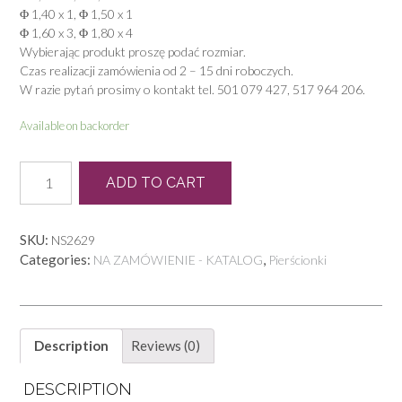
Φ 1,40 x 1, Φ 1,50 x 1
Φ 1,60 x 3, Φ 1,80 x 4
Wybierając produkt proszę podać rozmiar.
Czas realizacji zamówienia od 2 – 15 dni roboczych.
W razie pytań prosimy o kontakt tel. 501 079 427, 517 964 206.
Available on backorder
P
ADD TO CART
0830
quantity
SKU:
NS2629
Categories:
,
NA ZAMÓWIENIE - KATALOG
Pierścionki
Description
Reviews (0)
DESCRIPTION