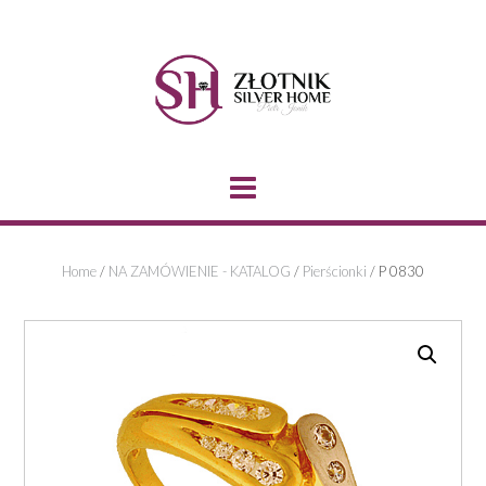
Skip
to
content
Home
/
NA ZAMÓWIENIE - KATALOG
/
Pierścionki
/ P 0830