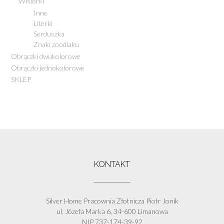
Wisiorki
Inne
Literki
Serduszka
Znaki zoodiaku
Obrączki dwukolorowe
Obrączki jednokolorowe
SKLEP
KONTAKT
Silver Home Pracownia Złotnicza Piotr Jonik
ul. Józefa Marka 6, 34-600 Limanowa
NIP 737-174-39-92