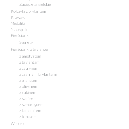
Zapięcie angielskie
Kolczyki z brylantem
Krzyżyki
Medaliki
Naszyjniki
Pierścionki
Sygnety
Pierścionki z brylantem
z ametystem
z brylantami
z cytrynem
z czarnymi brylantami
z granatem
z oliwinem
z rubinem
z szafirem
z szmaragdem
z tanzanitem
z topazem
Wisiorki