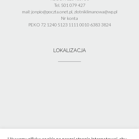
Tel. 501 079 427
mail: jonpio@poczta.onet.pl, zlotniklimanowa@wp.pl
Nr konta
PEKO 72 1240 5123 1111 0010 6383 3824
LOKALIZACJA