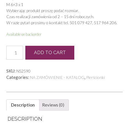
M 6×3 x 1
Wybierając produkt proszę podać rozmiar.
Czas realizacji zamówienia od 2 – 15 dni roboczych.
W razie pytań prosimy o kontakt tel. 501 079 427, 517 964 206.
Available on backorder
P
ADD TO CART
0791
quantity
SKU:
NS2590
Categories:
,
NA ZAMÓWIENIE - KATALOG
Pierścionki
Description
Reviews (0)
DESCRIPTION