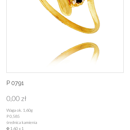
P 0791
0,00
zł
Waga ok. 1,60g
P 0,585
średnica kamienia
Φ 1,60 x 1