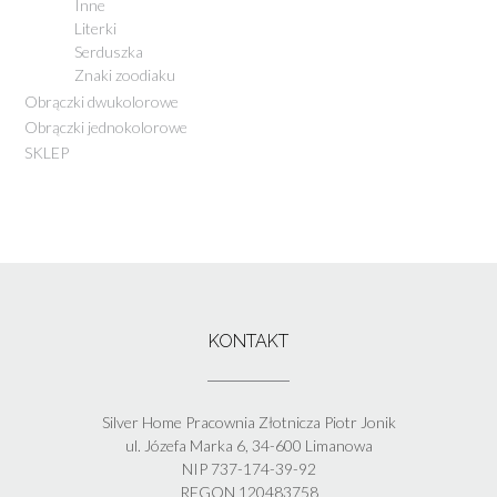
Inne
Literki
Serduszka
Znaki zoodiaku
Obrączki dwukolorowe
Obrączki jednokolorowe
SKLEP
KONTAKT
Silver Home Pracownia Złotnicza Piotr Jonik
ul. Józefa Marka 6, 34-600 Limanowa
NIP 737-174-39-92
REGON 120483758