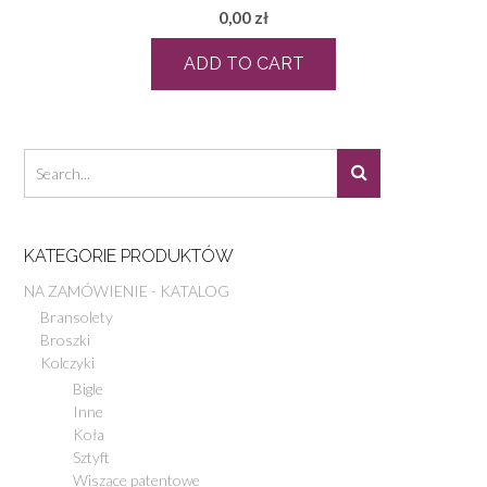
0,00
zł
ADD TO CART
KATEGORIE PRODUKTÓW
NA ZAMÓWIENIE - KATALOG
Bransolety
Broszki
Kolczyki
Bigle
Inne
Koła
Sztyft
Wiszące patentowe