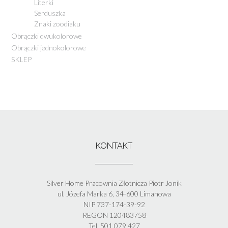
Literki
Serduszka
Znaki zoodiaku
Obrączki dwukolorowe
Obrączki jednokolorowe
SKLEP
KONTAKT
Silver Home Pracownia Złotnicza Piotr Jonik
ul. Józefa Marka 6, 34-600 Limanowa
NIP 737-174-39-92
REGON 120483758
Tel. 501 079 427