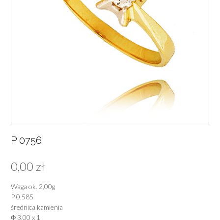
P 0756
0,00
zł
Waga ok. 2,00g
P 0,585
średnica kamienia
Φ 3,00 x 1