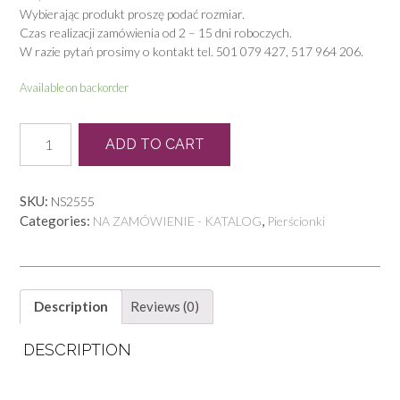
Wybierając produkt proszę podać rozmiar.
Czas realizacji zamówienia od 2 – 15 dni roboczych.
W razie pytań prosimy o kontakt tel. 501 079 427, 517 964 206.
Available on backorder
P
ADD TO CART
0756
quantity
SKU:
NS2555
Categories:
,
NA ZAMÓWIENIE - KATALOG
Pierścionki
Description
Reviews (0)
DESCRIPTION