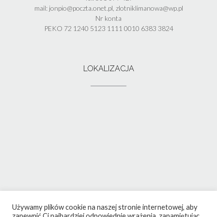
mail: jonpio@poczta.onet.pl, zlotniklimanowa@wp.pl
Nr konta
PEKO 72 1240 5123 1111 0010 6383 3824
LOKALIZACJA
Używamy plików cookie na naszej stronie internetowej, aby
zapewnić Ci najbardziej odpowiednie wrażenia, zapamiętując