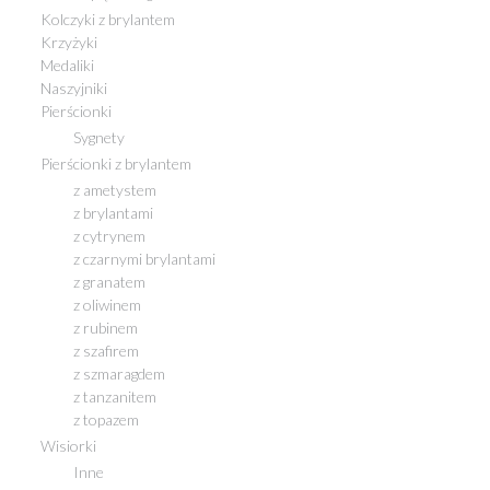
Kolczyki z brylantem
Krzyżyki
Medaliki
Naszyjniki
Pierścionki
Sygnety
Pierścionki z brylantem
z ametystem
z brylantami
z cytrynem
z czarnymi brylantami
z granatem
z oliwinem
z rubinem
z szafirem
z szmaragdem
z tanzanitem
z topazem
Wisiorki
Inne