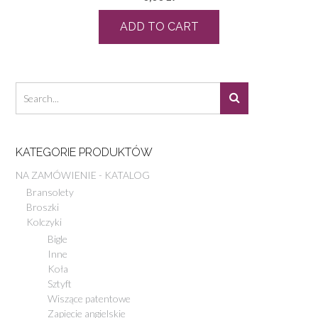
ADD TO CART
KATEGORIE PRODUKTÓW
NA ZAMÓWIENIE - KATALOG
Bransolety
Broszki
Kolczyki
Bigle
Inne
Koła
Sztyft
Wiszące patentowe
Zapięcie angielskie