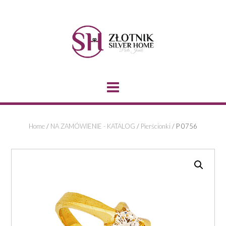
Skip
to
content
Home
/
NA ZAMÓWIENIE - KATALOG
/
Pierścionki
/ P 0756