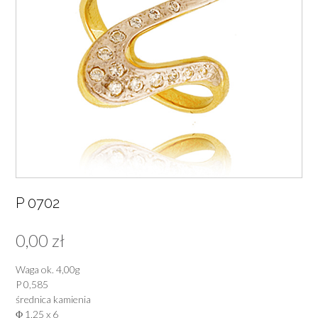
P 0702
0,00
zł
Waga ok. 4,00g
P 0,585
średnica kamienia
Φ 1,25 x 6