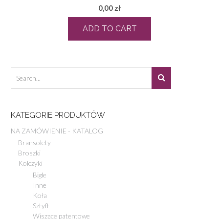
0,00
zł
ADD TO CART
KATEGORIE PRODUKTÓW
NA ZAMÓWIENIE - KATALOG
Bransolety
Broszki
Kolczyki
Bigle
Inne
Koła
Sztyft
Wiszące patentowe