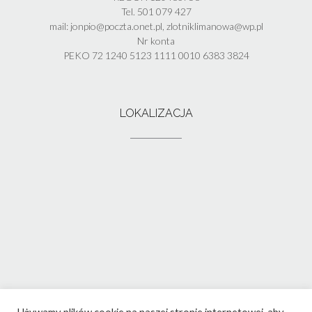
Tel. 501 079 427
mail: jonpio@poczta.onet.pl, zlotniklimanowa@wp.pl
Nr konta
PEKO 72 1240 5123 1111 0010 6383 3824
LOKALIZACJA