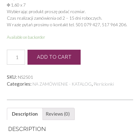
Φ 1,60 x 7
Wybierając produkt proszę podać rozmiar.
Czas realizacji zamówienia od 2 – 15 dni roboczych.
W razie pytań prosimy o kontakt tel. 501 079 427, 517 964 206.
Available on backorder
P
ADD TO CART
0702
quantity
SKU:
NS2501
Categories:
,
NA ZAMÓWIENIE - KATALOG
Pierścionki
Description
Reviews (0)
DESCRIPTION