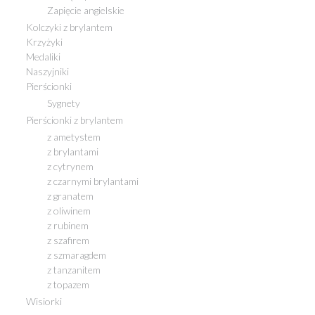
Zapięcie angielskie
Kolczyki z brylantem
Krzyżyki
Medaliki
Naszyjniki
Pierścionki
Sygnety
Pierścionki z brylantem
z ametystem
z brylantami
z cytrynem
z czarnymi brylantami
z granatem
z oliwinem
z rubinem
z szafirem
z szmaragdem
z tanzanitem
z topazem
Wisiorki