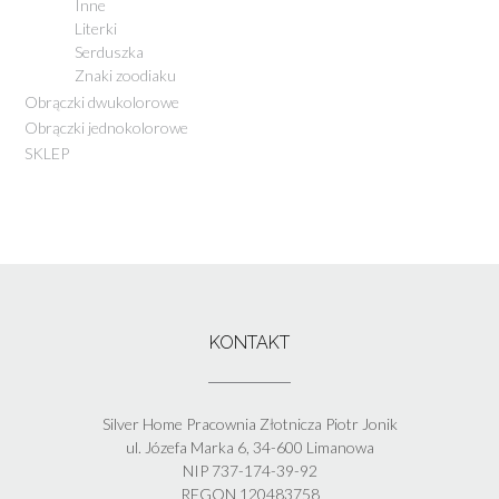
Inne
Literki
Serduszka
Znaki zoodiaku
Obrączki dwukolorowe
Obrączki jednokolorowe
SKLEP
KONTAKT
Silver Home Pracownia Złotnicza Piotr Jonik
ul. Józefa Marka 6, 34-600 Limanowa
NIP 737-174-39-92
REGON 120483758