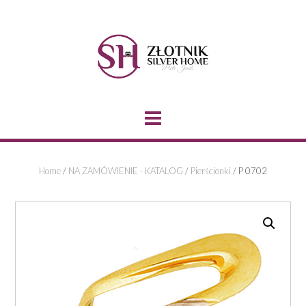
Skip
to
content
Home
/
NA ZAMÓWIENIE - KATALOG
/
Pierścionki
/ P 0702