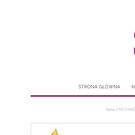
Skip
to
content
STRONA GŁÓWNA
K
Home
/
NA ZAMÓ