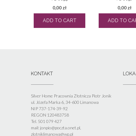
0,00
zł
0,00
zł
ADD TO CART
ADD TO CA
KONTAKT
LOKA
Silver Home Pracownia Złotnicza Piotr Jonik
ul. Józefa Marka 6, 34-600 Limanowa
NIP 737-174-39-92
REGON 120483758
Tel. 501 079 427
mail: jonpio@poczta.onet.pl,
zlotniklimanowa@wp.pl