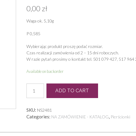
0,00
zł
Waga ok. 5,10g
P 0,585
Wybierając produkt proszę podać rozmiar.
Czas realizacji zamówienia od 2 – 15 dni roboczych.
W razie pytań prosimy o kontakt tel. 501 079 427, 517 964 
Available on backorder
P
ADD TO CART
0682
quantity
SKU:
NS2481
Categories:
,
NA ZAMÓWIENIE - KATALOG
Pierścionki