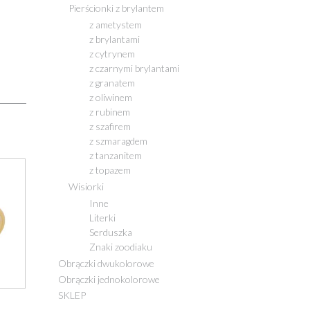
Pierścionki z brylantem
z ametystem
z brylantami
z cytrynem
z czarnymi brylantami
z granatem
z oliwinem
z rubinem
z szafirem
z szmaragdem
z tanzanitem
z topazem
Wisiorki
Inne
Literki
Serduszka
Znaki zoodiaku
Obrączki dwukolorowe
Obrączki jednokolorowe
SKLEP