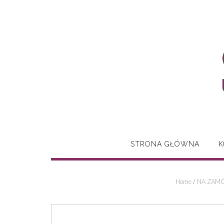
Skip
to
content
STRONA GŁÓWNA
K
Home
/
NA ZAMÓ