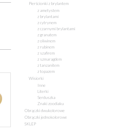
Pierścionki z brylantem
z ametystem
z brylantami
z cytrynem
z czarnymi brylantami
z granatem
z oliwinem
z rubinem
z szafirem
z szmaragdem
z tanzanitem
z topazem
Wisiorki
Inne
Literki
Serduszka
Znaki zoodiaku
Obrączki dwukolorowe
Obrączki jednokolorowe
SKLEP