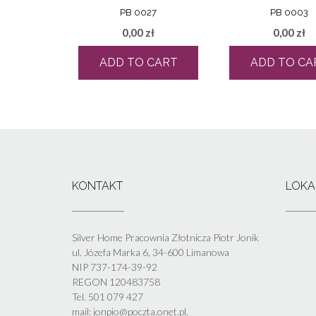
PB 0027
PB 0003
0,00
zł
0,00
zł
ADD TO CART
ADD TO CA
KONTAKT
LOKA
Silver Home Pracownia Złotnicza Piotr Jonik
ul. Józefa Marka 6, 34-600 Limanowa
NIP 737-174-39-92
REGON 120483758
Tel. 501 079 427
mail: jonpio@poczta.onet.pl,