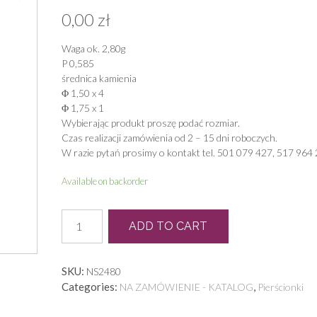
0,00
zł
Waga ok. 2,80g
P 0,585
średnica kamienia
Φ 1,50 x 4
Φ 1,75 x 1
Wybierając produkt proszę podać rozmiar.
Czas realizacji zamówienia od 2 – 15 dni roboczych.
W razie pytań prosimy o kontakt tel. 501 079 427, 517 964 
Available on backorder
P
ADD TO CART
0681
quantity
SKU:
NS2480
Categories:
,
NA ZAMÓWIENIE - KATALOG
Pierścionki