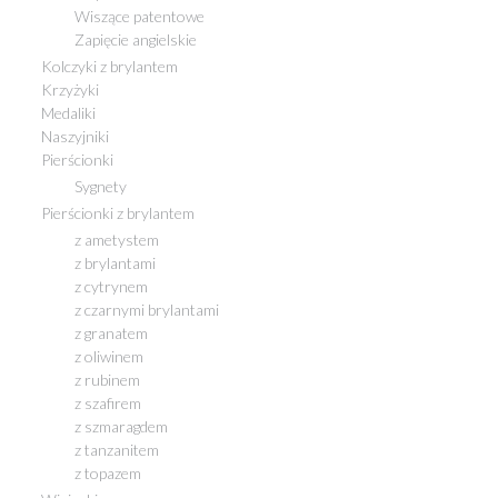
Wiszące patentowe
Zapięcie angielskie
Kolczyki z brylantem
Krzyżyki
Medaliki
Naszyjniki
Pierścionki
Sygnety
Pierścionki z brylantem
z ametystem
z brylantami
z cytrynem
z czarnymi brylantami
z granatem
z oliwinem
z rubinem
z szafirem
z szmaragdem
z tanzanitem
z topazem