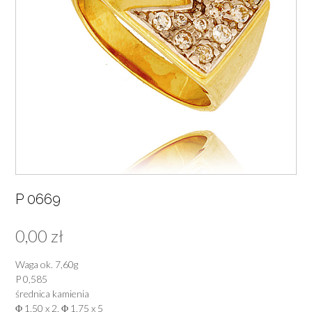
P 0669
0,00
zł
Waga ok. 7,60g
P 0,585
średnica kamienia
Φ 1,50 x 2, Φ 1,75 x 5