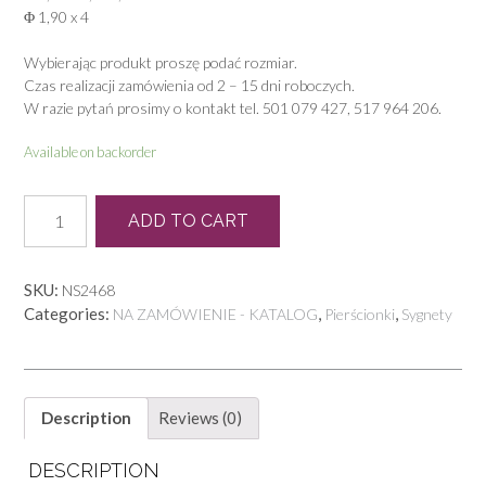
Φ 1,90 x 4
Wybierając produkt proszę podać rozmiar.
Czas realizacji zamówienia od 2 – 15 dni roboczych.
W razie pytań prosimy o kontakt tel. 501 079 427, 517 964 206.
Available on backorder
P
ADD TO CART
0669
quantity
SKU:
NS2468
Categories:
,
,
NA ZAMÓWIENIE - KATALOG
Pierścionki
Sygnety
Description
Reviews (0)
DESCRIPTION