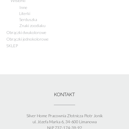
Wisiorki
Inne
Literki
Serduszka
Znaki zoodiaku
Obrączki dwukolorowe
Obrączki jednokolorowe
SKLEP
KONTAKT
Silver Home Pracownia Złotnicza Piotr Jonik
ul. Józefa Marka 6, 34-600 Limanowa
NIP 737-174-39-92