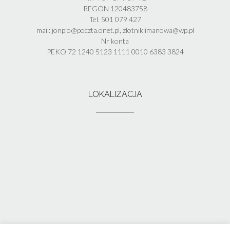
REGON 120483758
Tel. 501 079 427
mail: jonpio@poczta.onet.pl, zlotniklimanowa@wp.pl
Nr konta
PEKO 72 1240 5123 1111 0010 6383 3824
LOKALIZACJA