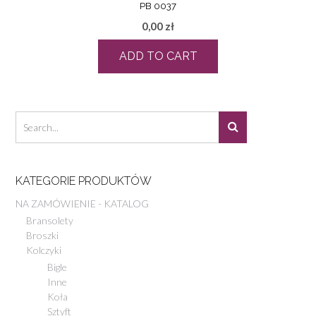
PB 0037
0,00
zł
ADD TO CART
KATEGORIE PRODUKTÓW
NA ZAMÓWIENIE - KATALOG
Bransolety
Broszki
Kolczyki
Bigle
Inne
Koła
Sztyft