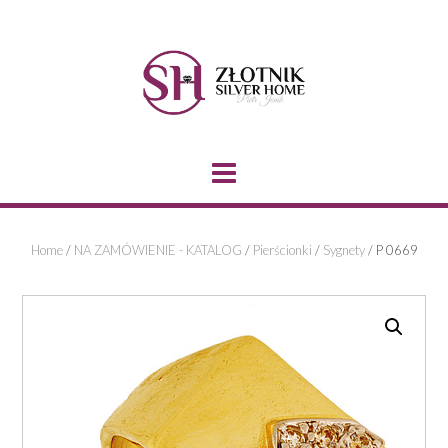
Skip
to
content
Home
/
NA ZAMÓWIENIE - KATALOG
/
Pierścionki
/
Sygnety
/ P 0669