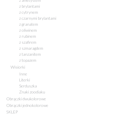
z ametystem
z brylantami
z cytrynem
z czarnymi brylantami
z granatem
z oliwinem
z rubinem
z szafirem
z szmaragdem
z tanzanitem
z topazem
Wisiorki
Inne
Literki
Serduszka
Znaki zoodiaku
Obrączki dwukolorowe
Obrączki jednokolorowe
SKLEP