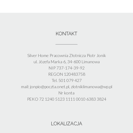
KONTAKT
Silver Home Pracownia Złotnicza Piotr Jonik
ul. Józefa Marka 6, 34-600 Limanowa
NIP 737-174-39-92
REGON 120483758
Tel. 501 079 427
mail: jonpio@poczta.onet.pl, zlotniklimanowa@wp.pl
Nr konta
PEKO 72 1240 5123 1111 0010 6383 3824
LOKALIZACJA