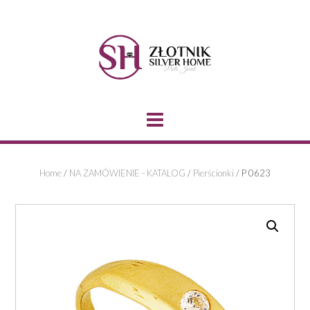
Skip
to
content
Home
/
NA ZAMÓWIENIE - KATALOG
/
Pierścionki
/ P 0623