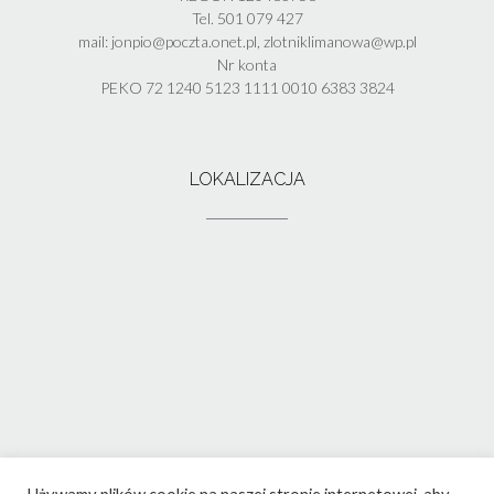
Tel. 501 079 427
mail: jonpio@poczta.onet.pl, zlotniklimanowa@wp.pl
Nr konta
PEKO 72 1240 5123 1111 0010 6383 3824
LOKALIZACJA