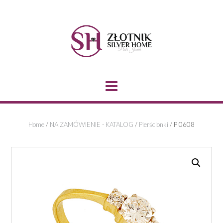
Skip
to
content
Home
/
NA ZAMÓWIENIE - KATALOG
/
Pierścionki
/ P 0608