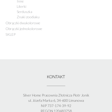
Inne
Literki
Serduszka
Znaki zoodiaku
Obrączki dwukolorowe
Obrączki jednokolorowe
SKLEP
KONTAKT
Silver Home Pracownia Złotnicza Piotr Jonik
ul. Józefa Marka 6, 34-600 Limanowa
NIP 737-174-39-92
REGON 120483758