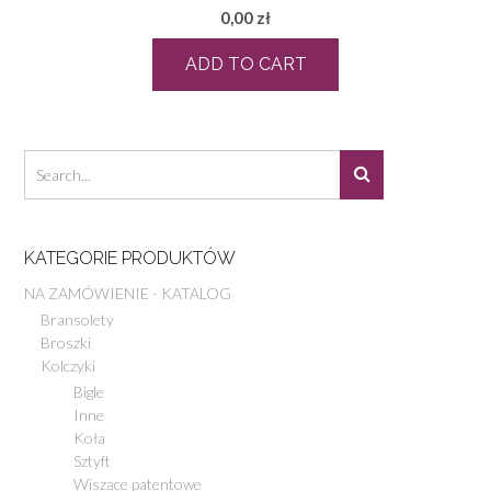
0,00
zł
ADD TO CART
KATEGORIE PRODUKTÓW
NA ZAMÓWIENIE - KATALOG
Bransolety
Broszki
Kolczyki
Bigle
Inne
Koła
Sztyft
Wiszące patentowe