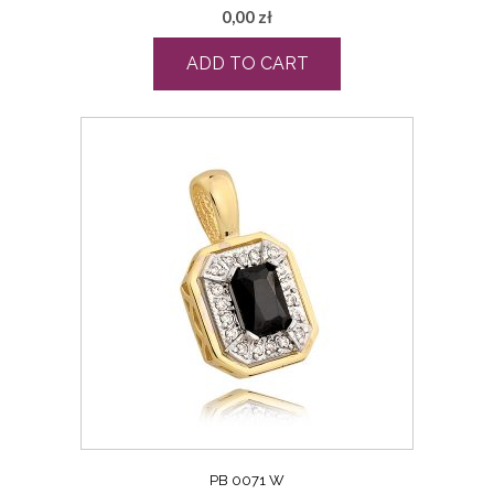
0,00
zł
ADD TO CART
PB 0071 W