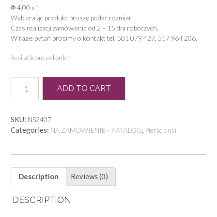
Φ 4,00 x 1
Wybierając produkt proszę podać rozmiar.
Czas realizacji zamówienia od 2 – 15 dni roboczych.
W razie pytań prosimy o kontakt tel. 501 079 427, 517 964 206.
Available on backorder
P
ADD TO CART
0608
quantity
SKU:
NS2407
Categories:
,
NA ZAMÓWIENIE - KATALOG
Pierścionki
Description
Reviews (0)
DESCRIPTION