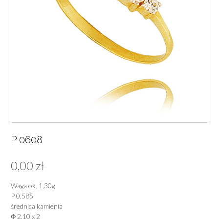
P 0608
0,00
zł
Waga ok. 1,30g
P 0,585
średnica kamienia
Φ 2,10 x 2