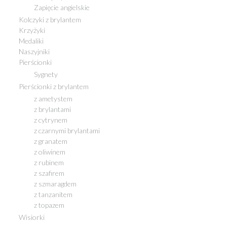
Zapięcie angielskie
Kolczyki z brylantem
Krzyżyki
Medaliki
Naszyjniki
Pierścionki
Sygnety
Pierścionki z brylantem
z ametystem
z brylantami
z cytrynem
z czarnymi brylantami
z granatem
z oliwinem
z rubinem
z szafirem
z szmaragdem
z tanzanitem
z topazem
Wisiorki