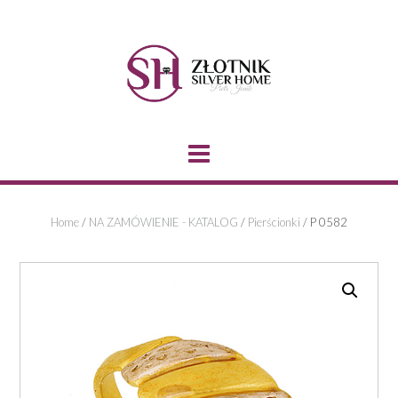
Skip
to
content
Home
/
NA ZAMÓWIENIE - KATALOG
/
Pierścionki
/ P 0582