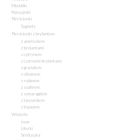
Medaliki
Naszyjniki
Pierścionki
Sygnety
Pierścionki z brylantem
z ametystem
z brylantami
z cytrynem
z czarnymi brylantami
z granatem
z oliwinem
z rubinem
z szafirem
z szmaragdem
z tanzanitem
z topazem
Wisiorki
Inne
Literki
Serduszka