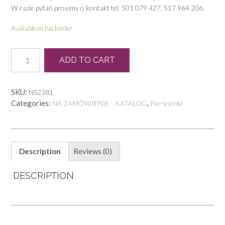
W razie pytań prosimy o kontakt tel. 501 079 427, 517 964 206.
Available on backorder
P
ADD TO CART
0582
quantity
SKU:
NS2381
Categories:
,
NA ZAMÓWIENIE - KATALOG
Pierścionki
Description
Reviews (0)
DESCRIPTION