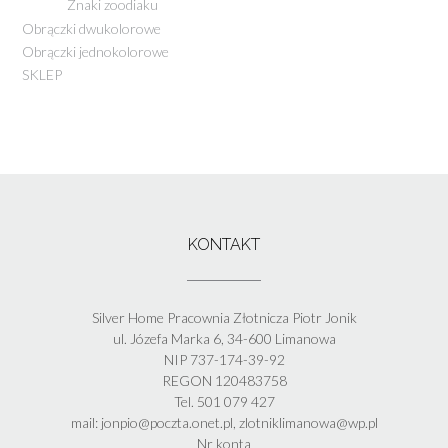
Znaki zoodiaku
Obrączki dwukolorowe
Obrączki jednokolorowe
SKLEP
KONTAKT
Silver Home Pracownia Złotnicza Piotr Jonik
ul. Józefa Marka 6, 34-600 Limanowa
NIP 737-174-39-92
REGON 120483758
Tel. 501 079 427
mail: jonpio@poczta.onet.pl, zlotniklimanowa@wp.pl
Nr konta