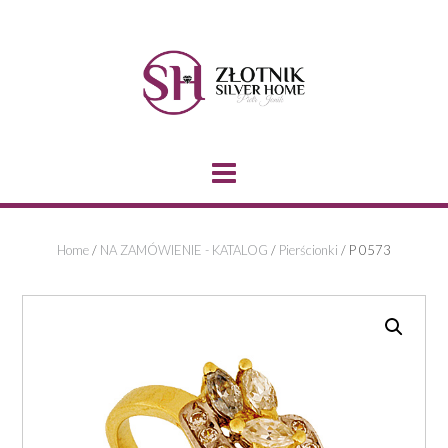
Skip
to
content
Home
/
NA ZAMÓWIENIE - KATALOG
/
Pierścionki
/ P 0573