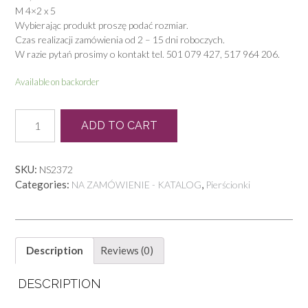
M 4×2 x 5
Wybierając produkt proszę podać rozmiar.
Czas realizacji zamówienia od 2 – 15 dni roboczych.
W razie pytań prosimy o kontakt tel. 501 079 427, 517 964 206.
Available on backorder
P
ADD TO CART
0573
quantity
SKU:
NS2372
Categories:
,
NA ZAMÓWIENIE - KATALOG
Pierścionki
Description
Reviews (0)
DESCRIPTION