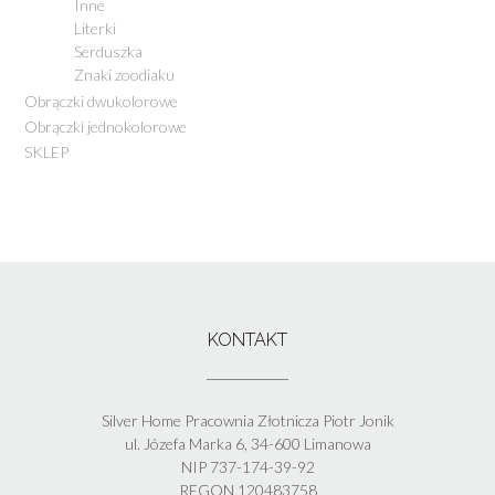
Inne
Literki
Serduszka
Znaki zoodiaku
Obrączki dwukolorowe
Obrączki jednokolorowe
SKLEP
KONTAKT
Silver Home Pracownia Złotnicza Piotr Jonik
ul. Józefa Marka 6, 34-600 Limanowa
NIP 737-174-39-92
REGON 120483758