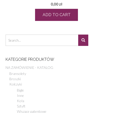
0,00
zł
ADD TO CART
KATEGORIE PRODUKTÓW
NA ZAMÓWIENIE - KATALOG
Bransolety
Broszki
Kolczyki
Bigle
Inne
Koła
Sztyft
Wiszące patentowe