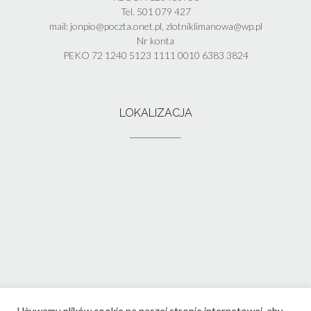
Tel. 501 079 427
mail: jonpio@poczta.onet.pl, zlotniklimanowa@wp.pl
Nr konta
PEKO 72 1240 5123 1111 0010 6383 3824
LOKALIZACJA