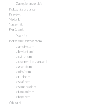
Zapięcie angielskie
Kolczyki z brylantem
Krzyżyki
Medaliki
Naszyjniki
Pierścionki
Sygnety
Pierścionki z brylantem
z ametystem
z brylantami
z cytrynem
z czarnymi brylantami
z granatem
z oliwinem
z rubinem
z szafirem
z szmaragdem
z tanzanitem
z topazem
Wisiorki