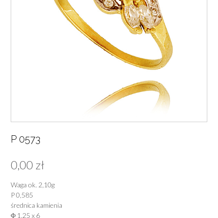
P 0573
0,00
zł
Waga ok. 2,10g
P 0,585
średnica kamienia
Φ 1,25 x 6