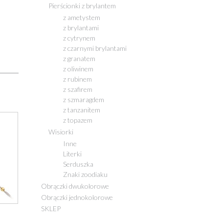
Pierścionki z brylantem
z ametystem
z brylantami
z cytrynem
z czarnymi brylantami
z granatem
z oliwinem
z rubinem
z szafirem
z szmaragdem
z tanzanitem
z topazem
Wisiorki
Inne
Literki
Serduszka
Znaki zoodiaku
Obrączki dwukolorowe
Obrączki jednokolorowe
SKLEP