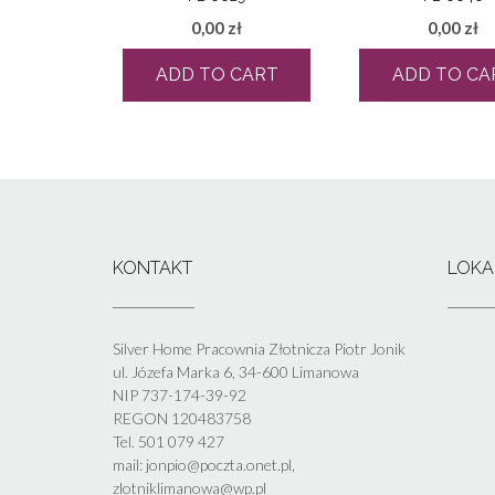
0,00
zł
0,00
zł
ADD TO CART
ADD TO CA
KONTAKT
LOKA
Silver Home Pracownia Złotnicza Piotr Jonik
ul. Józefa Marka 6, 34-600 Limanowa
NIP 737-174-39-92
REGON 120483758
Tel. 501 079 427
mail: jonpio@poczta.onet.pl,
zlotniklimanowa@wp.pl