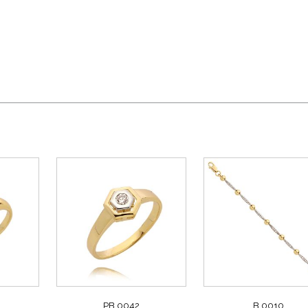
PB 0042
B 0010