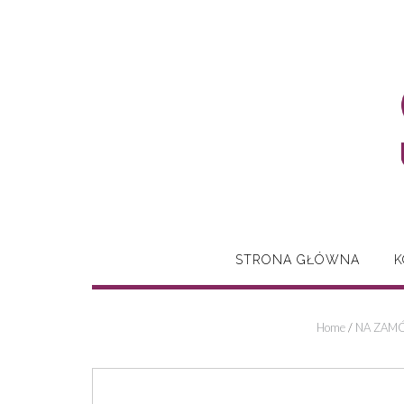
Skip
to
content
STRONA GŁÓWNA
K
Home
/
NA ZAMÓ