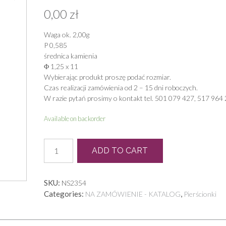
0,00
zł
Waga ok. 2,00g
P 0,585
średnica kamienia
Φ 1,25 x 11
Wybierając produkt proszę podać rozmiar.
Czas realizacji zamówienia od 2 – 15 dni roboczych.
W razie pytań prosimy o kontakt tel. 501 079 427, 517 964 
Available on backorder
P
ADD TO CART
0554
quantity
SKU:
NS2354
Categories:
,
NA ZAMÓWIENIE - KATALOG
Pierścionki