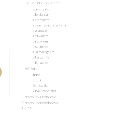
Pierścionki z brylantem
z ametystem
z brylantami
z cytrynem
z czarnymi brylantami
z granatem
z oliwinem
z rubinem
z szafirem
z szmaragdem
z tanzanitem
z topazem
Wisiorki
Inne
Literki
Serduszka
Znaki zoodiaku
Obrączki dwukolorowe
Obrączki jednokolorowe
SKLEP