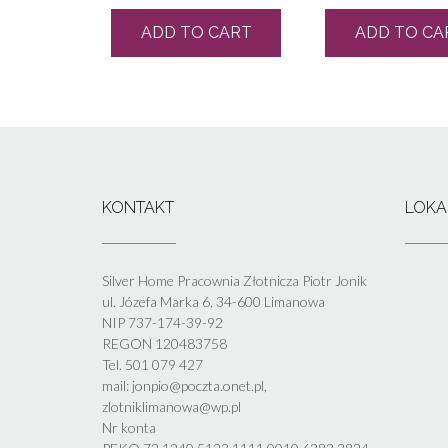
ADD TO CART
ADD TO CA
KONTAKT
LOKA
Silver Home Pracownia Złotnicza Piotr Jonik
ul. Józefa Marka 6, 34-600 Limanowa
NIP 737-174-39-92
REGON 120483758
Tel. 501 079 427
mail: jonpio@poczta.onet.pl,
zlotniklimanowa@wp.pl
Nr konta