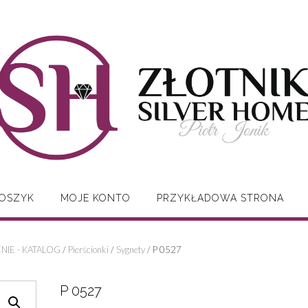
OSZYK
MOJE KONTO
PRZYKŁADOWA STRONA
IE - KATALOG
/
Pierścionki
/
Sygnety
/ P 0527
P 0527