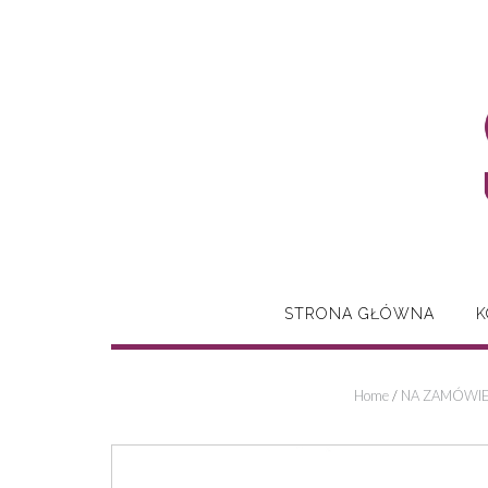
Skip
to
content
STRONA GŁÓWNA
K
Home
/
NA ZAMÓWIEN