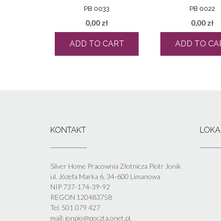
PB 0033
PB 0022
0,00
zł
0,00
zł
ADD TO CART
ADD TO CA
KONTAKT
LOKA
Silver Home Pracownia Złotnicza Piotr Jonik
ul. Józefa Marka 6, 34-600 Limanowa
NIP 737-174-39-92
REGON 120483758
Tel. 501 079 427
mail: jonpio@poczta.onet.pl,