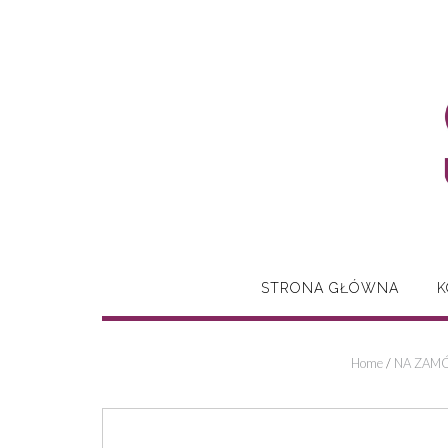
Skip
to
content
STRONA GŁÓWNA
K
Home
/
NA ZAMÓ