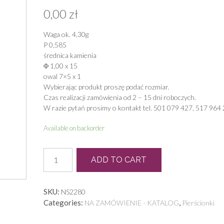
0,00
zł
Waga ok. 4,30g
P 0,585
średnica kamienia
Φ 1,00 x 15
owal 7×5 x 1
Wybierając produkt proszę podać rozmiar.
Czas realizacji zamówienia od 2 – 15 dni roboczych.
W razie pytań prosimy o kontakt tel. 501 079 427, 517 964 
Available on backorder
P
ADD TO CART
0481
quantity
SKU:
NS2280
Categories:
,
NA ZAMÓWIENIE - KATALOG
Pierścionki