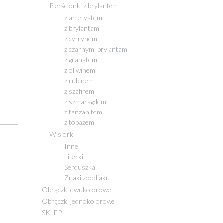
Pierścionki z brylantem
z ametystem
z brylantami
z cytrynem
z czarnymi brylantami
z granatem
z oliwinem
z rubinem
z szafirem
z szmaragdem
z tanzanitem
z topazem
Wisiorki
Inne
Literki
Serduszka
Znaki zoodiaku
Obrączki dwukolorowe
Obrączki jednokolorowe
SKLEP