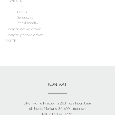
Wisiorki
Inne
Literki
Serduszka
Znaki zoodiaku
Obrączki dwukolorowe
Obrączki jednokolorowe
SKLEP
KONTAKT
Silver Home Pracownia Złotnicza Piotr Jonik
ul. Józefa Marka 6, 34-600 Limanowa
NIP 737-174-39-92