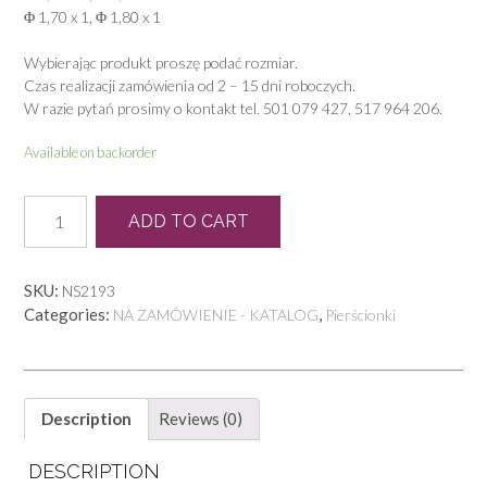
Φ 1,70 x 1, Φ 1,80 x 1
Wybierając produkt proszę podać rozmiar.
Czas realizacji zamówienia od 2 – 15 dni roboczych.
W razie pytań prosimy o kontakt tel. 501 079 427, 517 964 206.
Available on backorder
P
ADD TO CART
0394
quantity
SKU:
NS2193
Categories:
,
NA ZAMÓWIENIE - KATALOG
Pierścionki
Description
Reviews (0)
DESCRIPTION