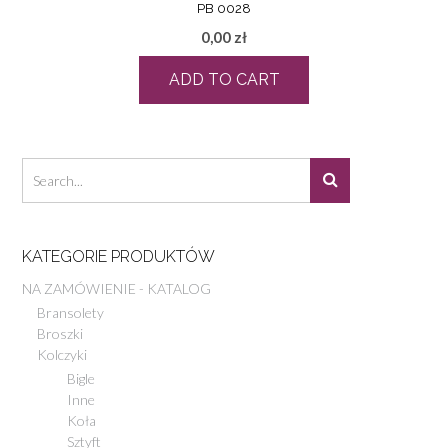
PB 0028
0,00
zł
ADD TO CART
KATEGORIE PRODUKTÓW
NA ZAMÓWIENIE - KATALOG
Bransolety
Broszki
Kolczyki
Bigle
Inne
Koła
Sztyft