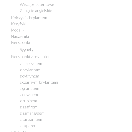
Wiszące patentowe
Zapięcie angielskie
Kolczyki z brylantem
Krzyżyki
Medaliki
Naszyjniki
Pierścionki
Sygnety
Pierścionki z brylantem
z ametystem
z brylantami
z cytrynem
z czarnymi brylantami
z granatem
z oliwinem
z rubinem
z szafirem
z szmaragdem
z tanzanitem
z topazem