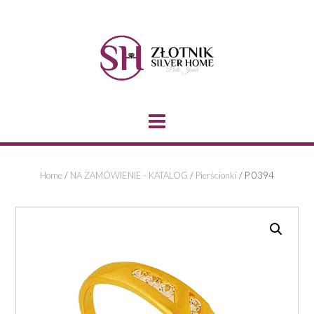
Skip
to
content
Home
/
NA ZAMÓWIENIE - KATALOG
/
Pierścionki
/ P 0394