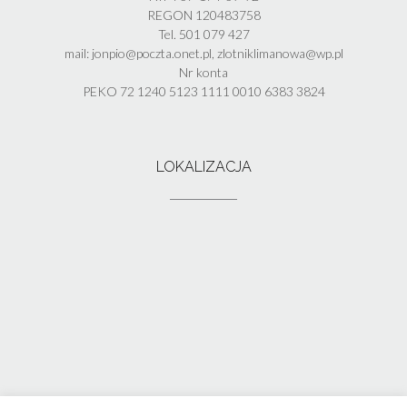
REGON 120483758
Tel. 501 079 427
mail: jonpio@poczta.onet.pl, zlotniklimanowa@wp.pl
Nr konta
PEKO 72 1240 5123 1111 0010 6383 3824
LOKALIZACJA