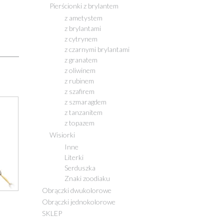
Pierścionki z brylantem
z ametystem
z brylantami
z cytrynem
z czarnymi brylantami
z granatem
z oliwinem
z rubinem
z szafirem
z szmaragdem
z tanzanitem
z topazem
Wisiorki
Inne
Literki
Serduszka
Znaki zoodiaku
Obrączki dwukolorowe
Obrączki jednokolorowe
SKLEP