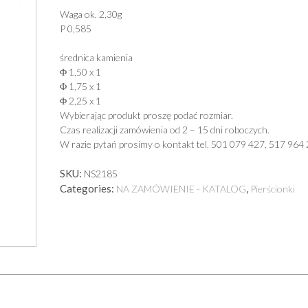
Waga ok. 2,30g
P 0,585
średnica kamienia
Φ 1,50 x 1
Φ 1,75 x 1
Φ 2,25 x 1
Wybierając produkt proszę podać rozmiar.
Czas realizacji zamówienia od 2 – 15 dni roboczych.
W razie pytań prosimy o kontakt tel. 501 079 427, 517 964 
SKU:
NS2185
Categories:
,
NA ZAMÓWIENIE - KATALOG
Pierścionki