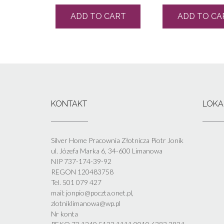
ADD TO CART
ADD TO CA
KONTAKT
LOKA
Silver Home Pracownia Złotnicza Piotr Jonik
ul. Józefa Marka 6, 34-600 Limanowa
NIP 737-174-39-92
REGON 120483758
Tel. 501 079 427
mail: jonpio@poczta.onet.pl,
zlotniklimanowa@wp.pl
Nr konta