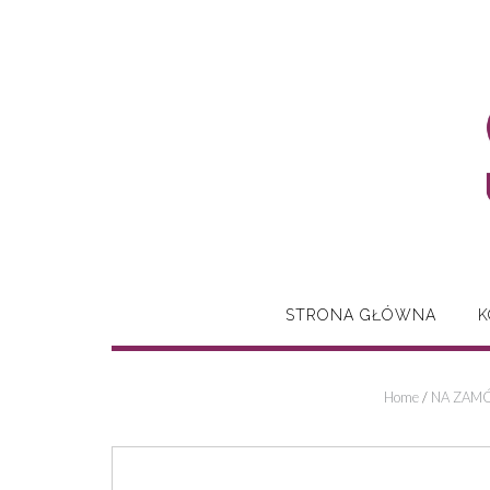
Skip
to
content
STRONA GŁÓWNA
K
Home
/
NA ZAMÓ