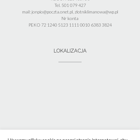
Tel. 501 079 427
mail: jonpio@poczta.onet.pl, zlotniklimanowa@wp.pl
Nr konta
PEKO 72 1240 5123 1111 0010 6383 3824
LOKALIZACJA