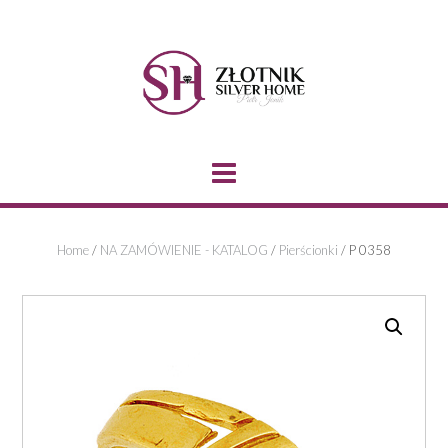
Skip
to
content
Home
/
NA ZAMÓWIENIE - KATALOG
/
Pierścionki
/ P 0358