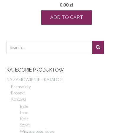
0,00
zł
ADD TO CART
KATEGORIE PRODUKTÓW
NA ZAMÓWIENIE - KATALOG
Bransolety
Broszki
Kolczyki
Bigle
Inne
Koła
Sztyft
Wiszące patentowe