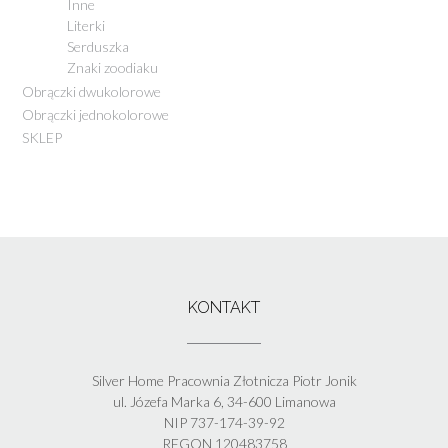
Inne
Literki
Serduszka
Znaki zoodiaku
Obrączki dwukolorowe
Obrączki jednokolorowe
SKLEP
KONTAKT
Silver Home Pracownia Złotnicza Piotr Jonik
ul. Józefa Marka 6, 34-600 Limanowa
NIP 737-174-39-92
REGON 120483758