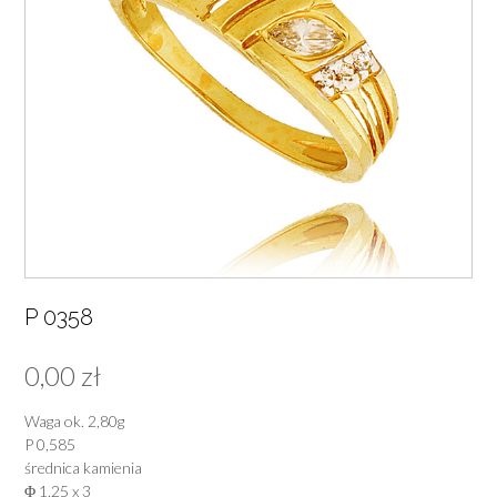
P 0358
0,00
zł
Waga ok. 2,80g
P 0,585
średnica kamienia
Φ 1,25 x 3