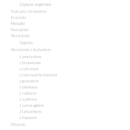
Zapięcie angielskie
Kolczyki z brylantem
Krzyżyki
Medaliki
Naszyjniki
Pierścionki
Sygnety
Pierścionki z brylantem
z ametystem
z brylantami
z cytrynem
z czarnymi brylantami
z granatem
z oliwinem
z rubinem
z szafirem
z szmaragdem
z tanzanitem
z topazem
Wisiorki