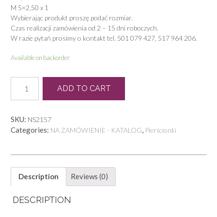
M 5×2,50 x 1
Wybierając produkt proszę podać rozmiar.
Czas realizacji zamówienia od 2 – 15 dni roboczych.
W razie pytań prosimy o kontakt tel. 501 079 427, 517 964 206.
Available on backorder
P
ADD TO CART
0358
quantity
SKU:
NS2157
Categories:
,
NA ZAMÓWIENIE - KATALOG
Pierścionki
Description
Reviews (0)
DESCRIPTION