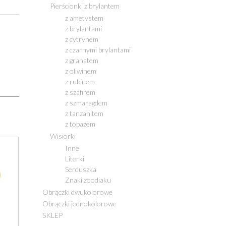
Pierścionki z brylantem
z ametystem
z brylantami
z cytrynem
z czarnymi brylantami
z granatem
z oliwinem
z rubinem
z szafirem
z szmaragdem
z tanzanitem
z topazem
Wisiorki
Inne
Literki
Serduszka
Znaki zoodiaku
Obrączki dwukolorowe
Obrączki jednokolorowe
SKLEP