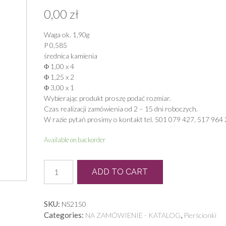
0,00
zł
Waga ok. 1,90g
P 0,585
średnica kamienia
Φ 1,00 x 4
Φ 1,25 x 2
Φ 3,00 x 1
Wybierając produkt proszę podać rozmiar.
Czas realizacji zamówienia od 2 – 15 dni roboczych.
W razie pytań prosimy o kontakt tel. 501 079 427, 517 964 
Available on backorder
P
ADD TO CART
0351
quantity
SKU:
NS2150
Categories:
,
NA ZAMÓWIENIE - KATALOG
Pierścionki