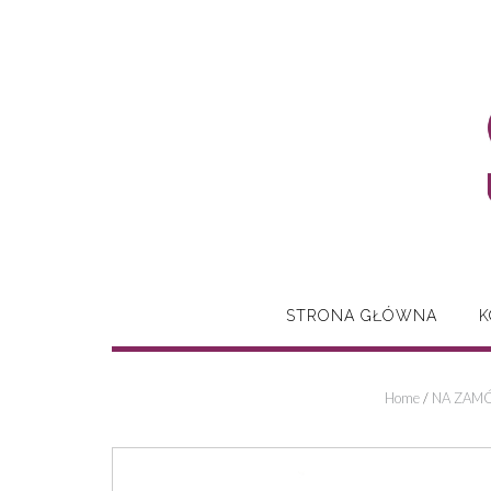
Skip
to
content
STRONA GŁÓWNA
K
Home
/
NA ZAMÓ