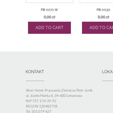
PB 0071 W
PB 0030
0,00
zł
0,00
zł
ADD TO CART
ADD TO CA
KONTAKT
LOKA
Silver Home Pracownia Złotnicza Piotr Jonik
ul. Józefa Marka 6, 34-600 Limanowa
NIP 737-174-39-92
REGON 120483758
Tel. 501 079 427