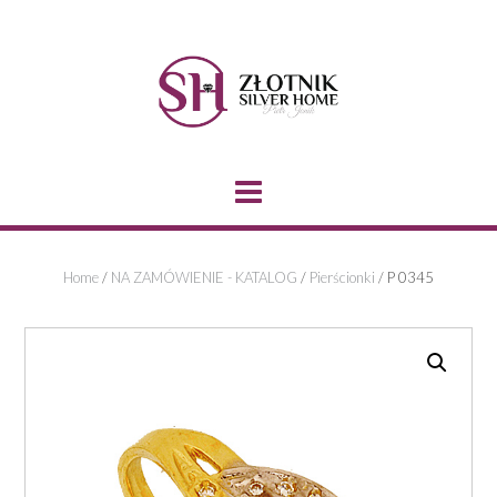
Skip
to
content
Home
/
NA ZAMÓWIENIE - KATALOG
/
Pierścionki
/ P 0345