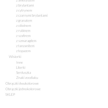
z ametystem
z brylantami
z cytrynem
z czarnymi brylantami
z granatem
z oliwinem
z rubinem
z szafirem
z szmaragdem
z tanzanitem
z topazem
Wisiorki
Inne
Literki
Serduszka
Znaki zoodiaku
Obrączki dwukolorowe
Obrączki jednokolorowe
SKLEP