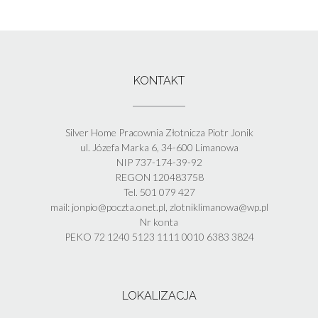
KONTAKT
Silver Home Pracownia Złotnicza Piotr Jonik
ul. Józefa Marka 6, 34-600 Limanowa
NIP 737-174-39-92
REGON 120483758
Tel. 501 079 427
mail: jonpio@poczta.onet.pl, zlotniklimanowa@wp.pl
Nr konta
PEKO 72 1240 5123 1111 0010 6383 3824
LOKALIZACJA