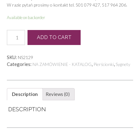
W razie pytań prosimy o kontakt tel. 501 079 427, 517 964 206.
Available on backorder
P
ADD TO CART
0330
quantity
SKU:
NS2129
Categories:
,
,
NA ZAMÓWIENIE - KATALOG
Pierścionki
Sygnety
Description
Reviews (0)
DESCRIPTION