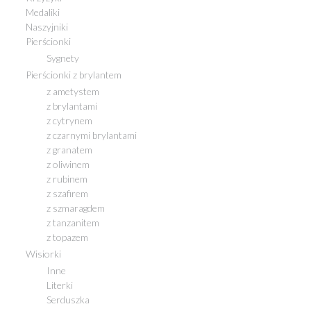
Medaliki
Naszyjniki
Pierścionki
Sygnety
Pierścionki z brylantem
z ametystem
z brylantami
z cytrynem
z czarnymi brylantami
z granatem
z oliwinem
z rubinem
z szafirem
z szmaragdem
z tanzanitem
z topazem
Wisiorki
Inne
Literki
Serduszka