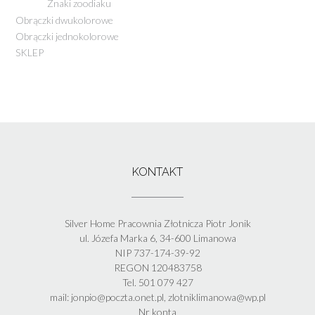
Znaki zoodiaku
Obrączki dwukolorowe
Obrączki jednokolorowe
SKLEP
KONTAKT
Silver Home Pracownia Złotnicza Piotr Jonik
ul. Józefa Marka 6, 34-600 Limanowa
NIP 737-174-39-92
REGON 120483758
Tel. 501 079 427
mail: jonpio@poczta.onet.pl, zlotniklimanowa@wp.pl
Nr konta