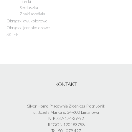
Literki
Serduszka
Znaki zoodiaku
Obrączki dwukolorowe
Obrączki jednokolorowe
SKLEP
KONTAKT
Silver Home Pracownia Złotnicza Piotr Jonik
ul. Józefa Marka 6, 34-600 Limanowa
NIP 737-174-39-92
REGON 120483758
Tel. 501 079 427