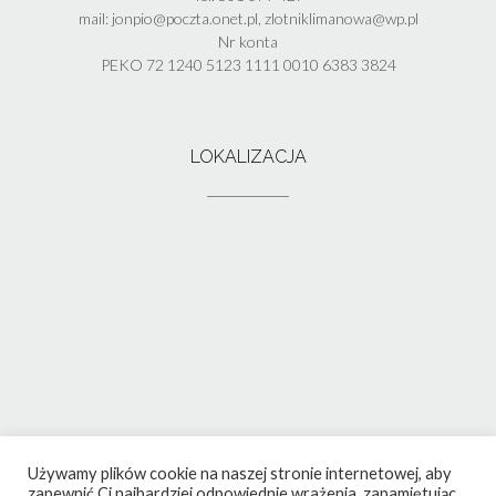
mail: jonpio@poczta.onet.pl, zlotniklimanowa@wp.pl
Nr konta
PEKO 72 1240 5123 1111 0010 6383 3824
LOKALIZACJA
Używamy plików cookie na naszej stronie internetowej, aby
zapewnić Ci najbardziej odpowiednie wrażenia, zapamiętując