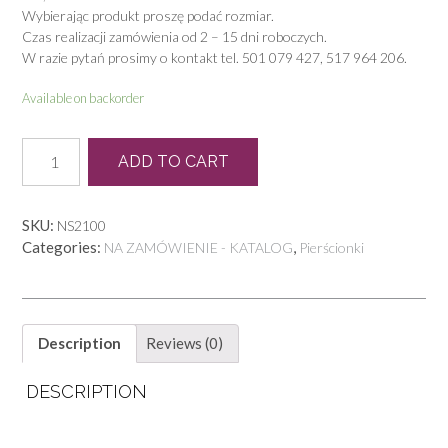
Wybierając produkt proszę podać rozmiar.
Czas realizacji zamówienia od 2 – 15 dni roboczych.
W razie pytań prosimy o kontakt tel. 501 079 427, 517 964 206.
Available on backorder
P
ADD TO CART
0301
quantity
SKU:
NS2100
Categories:
,
NA ZAMÓWIENIE - KATALOG
Pierścionki
Description
Reviews (0)
DESCRIPTION