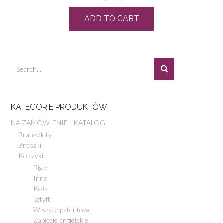
ADD TO CART
KATEGORIE PRODUKTÓW
NA ZAMÓWIENIE - KATALOG
Bransolety
Broszki
Kolczyki
Bigle
Inne
Koła
Sztyft
Wiszące patentowe
Zapięcie angielskie