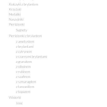
Kolczyki z brylantem
Krzyżyki
Medaliki
Naszyjniki
Pierścionki
Sygnety
Pierścionki z brylantem
z ametystem
z brylantami
z cytrynem
z czarnymi brylantami
z granatem
z oliwinem
z rubinem
z szafirem
z szmaragdem
z tanzanitem
z topazem
Wisiorki
Inne