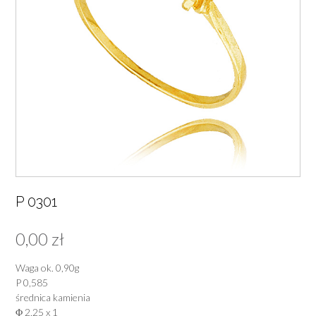
P 0301
0,00
zł
Waga ok. 0,90g
P 0,585
średnica kamienia
Φ 2,25 x 1