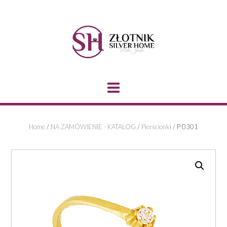
Skip
to
content
Home
/
NA ZAMÓWIENIE - KATALOG
/
Pierścionki
/ P 0301