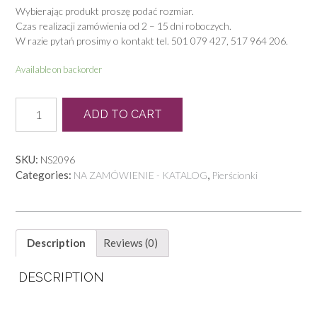
Wybierając produkt proszę podać rozmiar.
Czas realizacji zamówienia od 2 – 15 dni roboczych.
W razie pytań prosimy o kontakt tel. 501 079 427, 517 964 206.
Available on backorder
P
ADD TO CART
0297
quantity
SKU:
NS2096
Categories:
,
NA ZAMÓWIENIE - KATALOG
Pierścionki
Description
Reviews (0)
DESCRIPTION