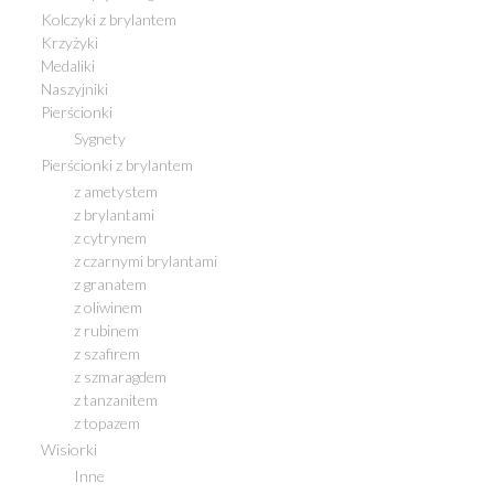
Kolczyki z brylantem
Krzyżyki
Medaliki
Naszyjniki
Pierścionki
Sygnety
Pierścionki z brylantem
z ametystem
z brylantami
z cytrynem
z czarnymi brylantami
z granatem
z oliwinem
z rubinem
z szafirem
z szmaragdem
z tanzanitem
z topazem
Wisiorki
Inne