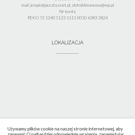
mail: jonpio@poczta.onet.pl, zlotniklimanowa@wp.pl
Nr konta
PEKO 72 1240 5123 1111 0010 6383 3824
LOKALIZACJA
Używamy plików cookie na naszej stronie internetowej, aby
zapewnić Ci najbardziej odpowiednie wrażenia, zapamiętując