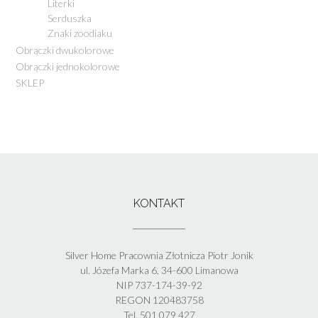
Literki
Serduszka
Znaki zoodiaku
Obrączki dwukolorowe
Obrączki jednokolorowe
SKLEP
KONTAKT
Silver Home Pracownia Złotnicza Piotr Jonik
ul. Józefa Marka 6, 34-600 Limanowa
NIP 737-174-39-92
REGON 120483758
Tel. 501 079 427