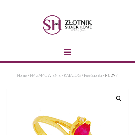
Skip
to
content
Home
/
NA ZAMÓWIENIE - KATALOG
/
Pierścionki
/ P 0297