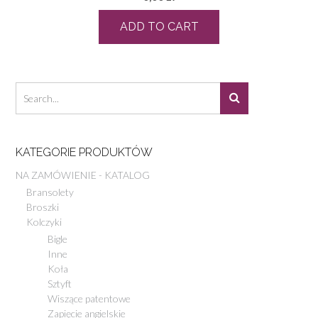
ADD TO CART
KATEGORIE PRODUKTÓW
NA ZAMÓWIENIE - KATALOG
Bransolety
Broszki
Kolczyki
Bigle
Inne
Koła
Sztyft
Wiszące patentowe
Zapięcie angielskie