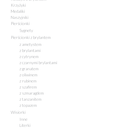
Krzyżyki
Medaliki
Naszyjniki
Pierścionki
Sygnety
Pierścionki z brylantem
z ametystem
z brylantami
z cytrynem
z czarnymi brylantami
z granatem
z oliwinem
z rubinem
z szafirem
z szmaragdem
z tanzanitem
z topazem
Wisiorki
Inne
Literki