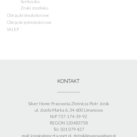
Serduszka
Znaki zoodiaku
Obrączki dwukolorowe
Obrączki jednokolorowe
SKLEP
KONTAKT
Silver Home Pracownia Złotnicza Piotr Jonik
ul. Józefa Marka 6, 34-600 Limanowa
NIP 737-174-39-92
REGON 120483758
Tel. 501 079 427
mail: jonpio@poczta.onet.pl, zlotniklimanowa@wp.pl