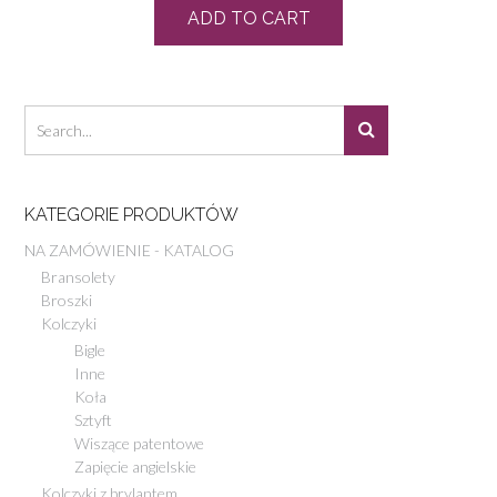
ADD TO CART
KATEGORIE PRODUKTÓW
NA ZAMÓWIENIE - KATALOG
Bransolety
Broszki
Kolczyki
Bigle
Inne
Koła
Sztyft
Wiszące patentowe
Zapięcie angielskie
Kolczyki z brylantem