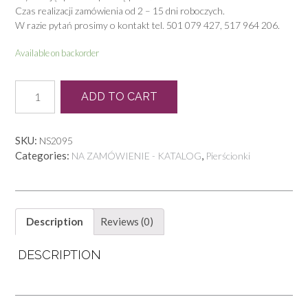
Czas realizacji zamówienia od 2 – 15 dni roboczych.
W razie pytań prosimy o kontakt tel. 501 079 427, 517 964 206.
Available on backorder
P
ADD TO CART
0296
quantity
SKU:
NS2095
Categories:
,
NA ZAMÓWIENIE - KATALOG
Pierścionki
Description
Reviews (0)
DESCRIPTION