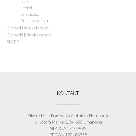
Inne
Literki
Serduszka
Znaki zoodiaku
Obrączki dwukolorowe
Obrączki jednokolorowe
SKLEP
KONTAKT
Silver Home Pracownia Złotnicza Piotr Jonik
ul. Józefa Marka 6, 34-600 Limanowa
NIP 737-174-39-92
REGON 120483758