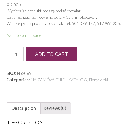
Φ 2,00 x 1
Wybierając produkt proszę podać rozmiar.
Czas realizacji zamówienia od 2 – 15 dni roboczych.
W razie pytań prosimy o kontakt tel. 501 079 427, 517 964 206.
Available on backorder
P
ADD TO CART
0270
quantity
SKU:
NS2069
Categories:
,
NA ZAMÓWIENIE - KATALOG
Pierścionki
Description
Reviews (0)
DESCRIPTION