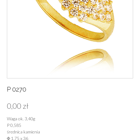
P 0270
0,00
zł
Waga ok. 3,40g
P 0,585
średnica kamienia
Φ 1,75 x 36