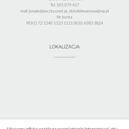
Tel. 501 079 427
mail: jonpio@poczta.onet.pl, zlotniklimanowa@wp.pl
Nr konta
PEKO 72 1240 5123 1111 0010 6383 3824
LOKALIZACJA