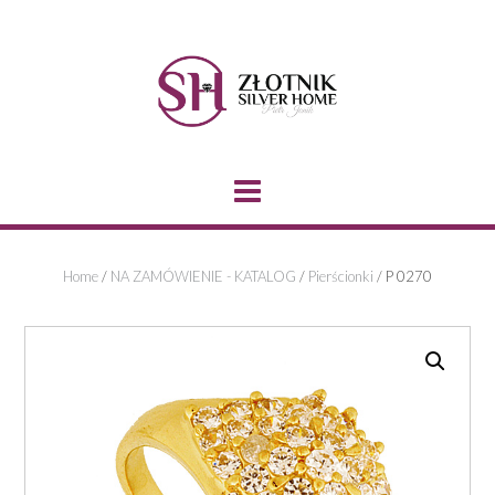
Skip
to
content
Home
/
NA ZAMÓWIENIE - KATALOG
/
Pierścionki
/ P 0270