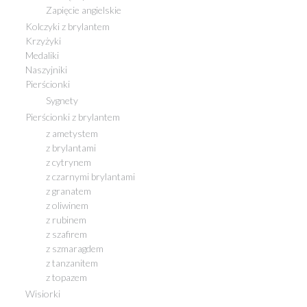
Zapięcie angielskie
Kolczyki z brylantem
Krzyżyki
Medaliki
Naszyjniki
Pierścionki
Sygnety
Pierścionki z brylantem
z ametystem
z brylantami
z cytrynem
z czarnymi brylantami
z granatem
z oliwinem
z rubinem
z szafirem
z szmaragdem
z tanzanitem
z topazem
Wisiorki