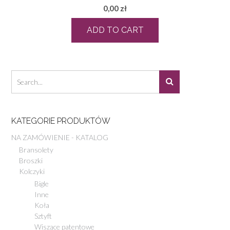
0,00
zł
ADD TO CART
KATEGORIE PRODUKTÓW
NA ZAMÓWIENIE - KATALOG
Bransolety
Broszki
Kolczyki
Bigle
Inne
Koła
Sztyft
Wiszące patentowe