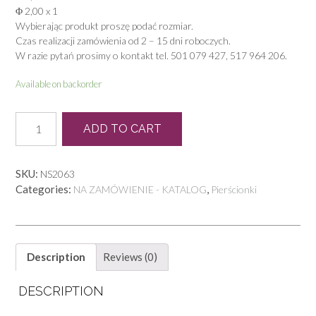
Φ 2,00 x 1
Wybierając produkt proszę podać rozmiar.
Czas realizacji zamówienia od 2 – 15 dni roboczych.
W razie pytań prosimy o kontakt tel. 501 079 427, 517 964 206.
Available on backorder
P
ADD TO CART
0264
quantity
SKU:
NS2063
Categories:
,
NA ZAMÓWIENIE - KATALOG
Pierścionki
Description
Reviews (0)
DESCRIPTION