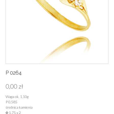
P 0264
0,00
zł
Waga ok. 1,10g
P 0,585
średnica kamienia
Φ 1,75 x 2