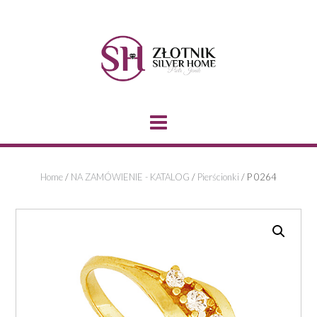
Skip
to
content
Home
/
NA ZAMÓWIENIE - KATALOG
/
Pierścionki
/ P 0264