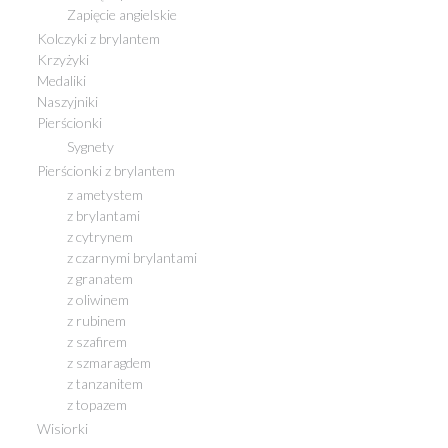
Zapięcie angielskie
Kolczyki z brylantem
Krzyżyki
Medaliki
Naszyjniki
Pierścionki
Sygnety
Pierścionki z brylantem
z ametystem
z brylantami
z cytrynem
z czarnymi brylantami
z granatem
z oliwinem
z rubinem
z szafirem
z szmaragdem
z tanzanitem
z topazem
Wisiorki