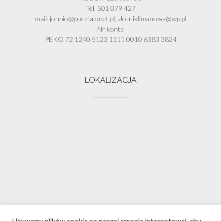
Tel. 501 079 427
mail: jonpio@poczta.onet.pl, zlotniklimanowa@wp.pl
Nr konta
PEKO 72 1240 5123 1111 0010 6383 3824
LOKALIZACJA