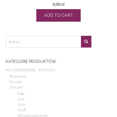
0,00
zł
ADD TO CART
KATEGORIE PRODUKTÓW
NA ZAMÓWIENIE - KATALOG
Bransolety
Broszki
Kolczyki
Bigle
Inne
Koła
Sztyft
Wiszące patentowe