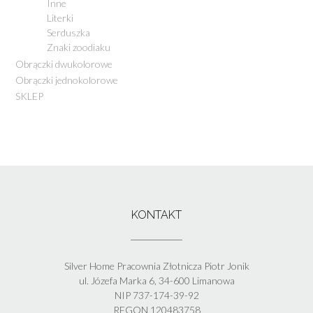
Inne
Literki
Serduszka
Znaki zoodiaku
Obrączki dwukolorowe
Obrączki jednokolorowe
SKLEP
KONTAKT
Silver Home Pracownia Złotnicza Piotr Jonik
ul. Józefa Marka 6, 34-600 Limanowa
NIP 737-174-39-92
REGON 120483758