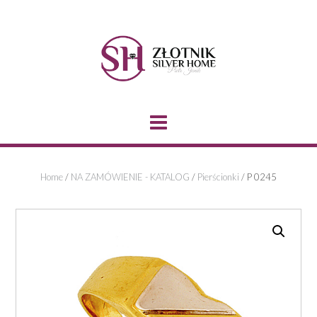
Skip
to
content
Home
/
NA ZAMÓWIENIE - KATALOG
/
Pierścionki
/ P 0245