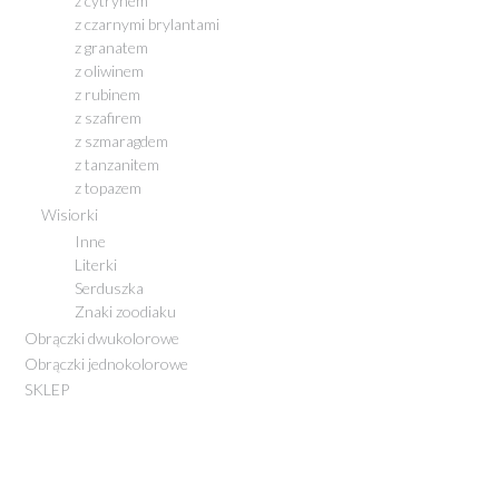
z cytrynem
z czarnymi brylantami
z granatem
z oliwinem
z rubinem
z szafirem
z szmaragdem
z tanzanitem
z topazem
Wisiorki
Inne
Literki
Serduszka
Znaki zoodiaku
Obrączki dwukolorowe
Obrączki jednokolorowe
SKLEP