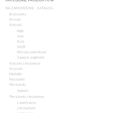
NA ZAMÓWIENIE - KATALOG
Bransolety
Broszki
Kolczyki
Bigle
Inne
Koła
Sztyft
Wiszące patentowe
Zapięcie angielskie
Kolczyki z brylantem
Krzyżyki
Medaliki
Naszyjniki
Pierścionki
Sygnety
Pierścionki z brylantem
z ametystem
z brylantami