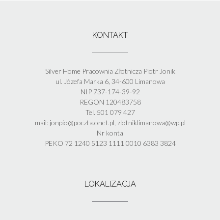
KONTAKT
Silver Home Pracownia Złotnicza Piotr Jonik
ul. Józefa Marka 6, 34-600 Limanowa
NIP 737-174-39-92
REGON 120483758
Tel. 501 079 427
mail: jonpio@poczta.onet.pl, zlotniklimanowa@wp.pl
Nr konta
PEKO 72 1240 5123 1111 0010 6383 3824
LOKALIZACJA