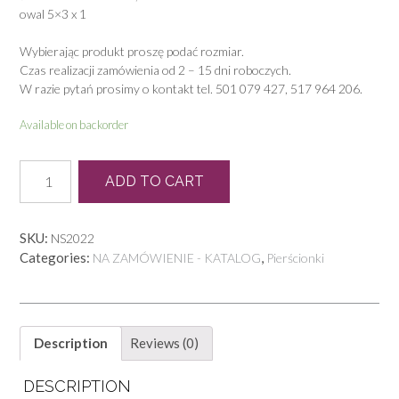
owal 5×3 x 1
Wybierając produkt proszę podać rozmiar.
Czas realizacji zamówienia od 2 – 15 dni roboczych.
W razie pytań prosimy o kontakt tel. 501 079 427, 517 964 206.
Available on backorder
P
ADD TO CART
0223
quantity
SKU:
NS2022
Categories:
,
NA ZAMÓWIENIE - KATALOG
Pierścionki
Description
Reviews (0)
DESCRIPTION