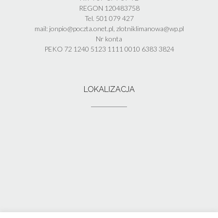
REGON 120483758
Tel. 501 079 427
mail: jonpio@poczta.onet.pl, zlotniklimanowa@wp.pl
Nr konta
PEKO 72 1240 5123 1111 0010 6383 3824
LOKALIZACJA