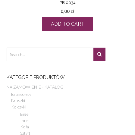
PB 0034
0,00
zł
ADD TO CART
KATEGORIE PRODUKTÓW
NA ZAMÓWIENIE - KATALOG
Bransolety
Broszki
Kolczyki
Bigle
Inne
Koła
Sztyft