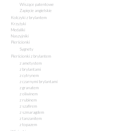
Wiszące patentowe
Zapięcie angielskie
Kolczyki z brylantem
Krzyżyki
Medaliki
Naszyjniki
Pierścionki
Sygnety
Pierścionki z brylantem
z ametystem
z brylantami
z cytrynem
z czarnymi brylantami
z granatem
z oliwinem
z rubinem
z szafirem
z szmaragdem
z tanzanitem
z topazem