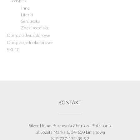
Wisiorki
Inne
Literki
Serduszka
Znaki zoodiaku
Obrączki dwukolorowe
Obrączki jednokolorowe
SKLEP
KONTAKT
Silver Home Pracownia Złotnicza Piotr Jonik
ul. Józefa Marka 6, 34-600 Limanowa
NIP 737-174-39-92