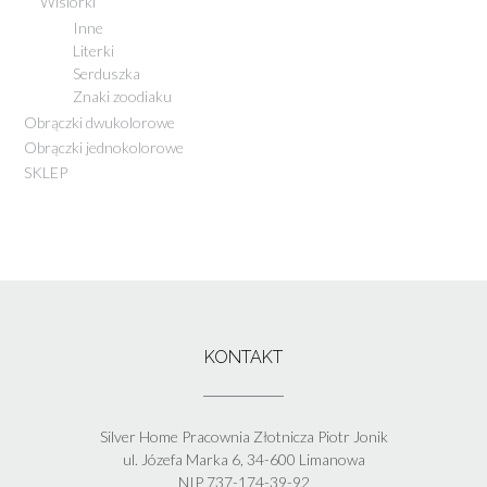
Wisiorki
Inne
Literki
Serduszka
Znaki zoodiaku
Obrączki dwukolorowe
Obrączki jednokolorowe
SKLEP
KONTAKT
Silver Home Pracownia Złotnicza Piotr Jonik
ul. Józefa Marka 6, 34-600 Limanowa
NIP 737-174-39-92