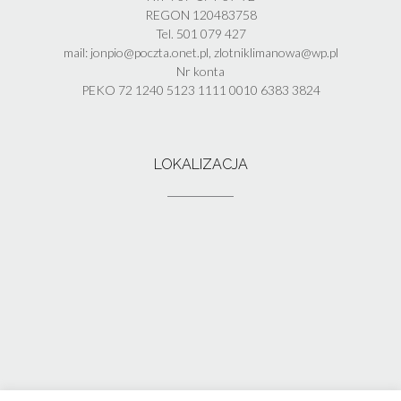
REGON 120483758
Tel. 501 079 427
mail: jonpio@poczta.onet.pl, zlotniklimanowa@wp.pl
Nr konta
PEKO 72 1240 5123 1111 0010 6383 3824
LOKALIZACJA