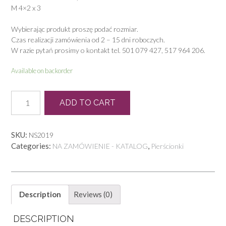
M 4×2 x 3
Wybierając produkt proszę podać rozmiar.
Czas realizacji zamówienia od 2 – 15 dni roboczych.
W razie pytań prosimy o kontakt tel. 501 079 427, 517 964 206.
Available on backorder
P
ADD TO CART
0220
quantity
SKU:
NS2019
Categories:
,
NA ZAMÓWIENIE - KATALOG
Pierścionki
Description
Reviews (0)
DESCRIPTION