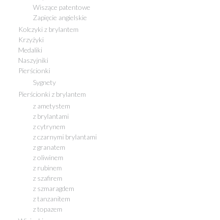
Wiszące patentowe
Zapięcie angielskie
Kolczyki z brylantem
Krzyżyki
Medaliki
Naszyjniki
Pierścionki
Sygnety
Pierścionki z brylantem
z ametystem
z brylantami
z cytrynem
z czarnymi brylantami
z granatem
z oliwinem
z rubinem
z szafirem
z szmaragdem
z tanzanitem
z topazem