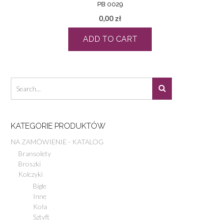
PB 0029
0,00
zł
ADD TO CART
KATEGORIE PRODUKTÓW
NA ZAMÓWIENIE - KATALOG
Bransolety
Broszki
Kolczyki
Bigle
Inne
Koła
Sztyft