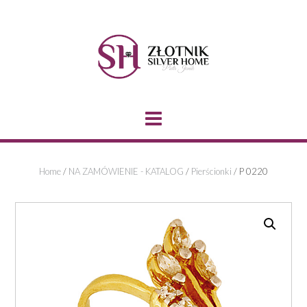
Skip
to
content
Home
/
NA ZAMÓWIENIE - KATALOG
/
Pierścionki
/ P 0220