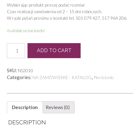
Wybierając produkt proszę podać rozmiar.
Czas realizacji zamówienia od 2 – 15 dni roboczych.
W razie pytań prosimy o kontakt tel. 501 079 427, 517 964 206.
Available on backorder
P
ADD TO CART
0211
quantity
SKU:
NS2010
Categories:
,
NA ZAMÓWIENIE - KATALOG
Pierścionki
Description
Reviews (0)
DESCRIPTION