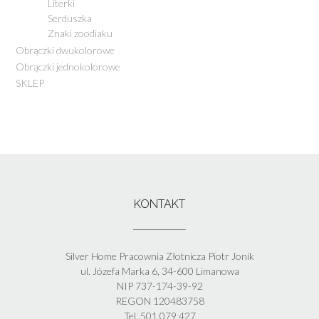
Literki
Serduszka
Znaki zoodiaku
Obrączki dwukolorowe
Obrączki jednokolorowe
SKLEP
KONTAKT
Silver Home Pracownia Złotnicza Piotr Jonik
ul. Józefa Marka 6, 34-600 Limanowa
NIP 737-174-39-92
REGON 120483758
Tel. 501 079 427