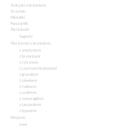
Kolczyki z brylantem
Krzyżyki
Medaliki
Naszyjniki
Pierścionki
Sygnety
Pierścionki z brylantem
z ametystem
z brylantami
z cytrynem
z czarnymi brylantami
z granatem
z oliwinem
z rubinem
z szafirem
z szmaragdem
z tanzanitem
z topazem
Wisiorki
Inne