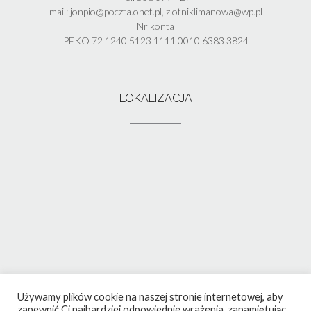
mail: jonpio@poczta.onet.pl, zlotniklimanowa@wp.pl
Nr konta
PEKO 72 1240 5123 1111 0010 6383 3824
LOKALIZACJA
Używamy plików cookie na naszej stronie internetowej, aby
zapewnić Ci najbardziej odpowiednie wrażenia, zapamiętując