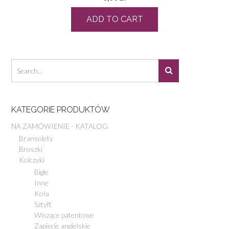
ADD TO CART
KATEGORIE PRODUKTÓW
NA ZAMÓWIENIE - KATALOG
Bransolety
Broszki
Kolczyki
Bigle
Inne
Koła
Sztyft
Wiszące patentowe
Zapięcie angielskie