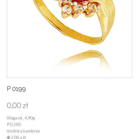
P 0199
0,00
zł
Waga ok. 4,90g
P 0,585
średnica kamienia
Φ 2,00 x 8