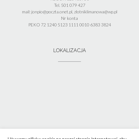
Tel. 501 079 427
mail: jonpio@poczta.onet.pl, zlotniklimanowa@wp.pl
Nr konta
PEKO 72 1240 5123 1111 0010 6383 3824
LOKALIZACJA