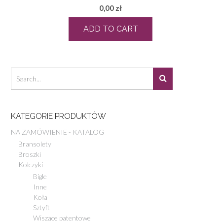
0,00
zł
ADD TO CART
KATEGORIE PRODUKTÓW
NA ZAMÓWIENIE - KATALOG
Bransolety
Broszki
Kolczyki
Bigle
Inne
Koła
Sztyft
Wiszące patentowe