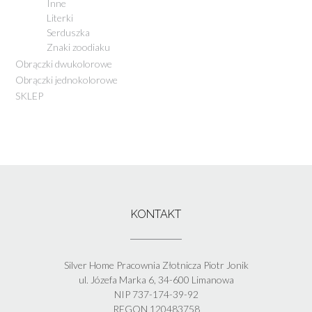
Inne
Literki
Serduszka
Znaki zoodiaku
Obrączki dwukolorowe
Obrączki jednokolorowe
SKLEP
KONTAKT
Silver Home Pracownia Złotnicza Piotr Jonik
ul. Józefa Marka 6, 34-600 Limanowa
NIP 737-174-39-92
REGON 120483758