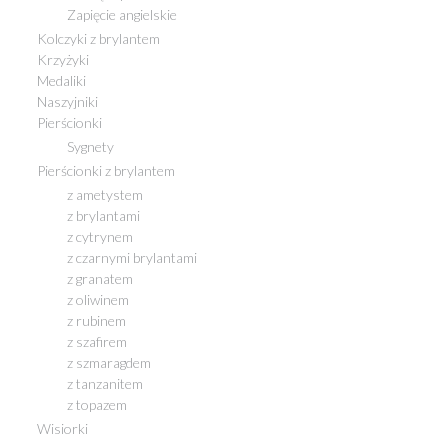
Zapięcie angielskie
Kolczyki z brylantem
Krzyżyki
Medaliki
Naszyjniki
Pierścionki
Sygnety
Pierścionki z brylantem
z ametystem
z brylantami
z cytrynem
z czarnymi brylantami
z granatem
z oliwinem
z rubinem
z szafirem
z szmaragdem
z tanzanitem
z topazem
Wisiorki