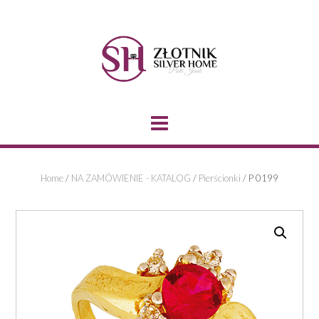
Skip
to
content
Home
/
NA ZAMÓWIENIE - KATALOG
/
Pierścionki
/ P 0199