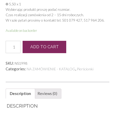
Φ 5,50 x 1
Wybierając produkt proszę podać rozmiar.
Czas realizacji zamówienia od 2 – 15 dni roboczych.
W razie pytań prosimy o kontakt tel. 501 079 427, 517 964 206.
Available on backorder
P
ADD TO CART
0199
quantity
SKU:
NS1998
Categories:
,
NA ZAMÓWIENIE - KATALOG
Pierścionki
Description
Reviews (0)
DESCRIPTION