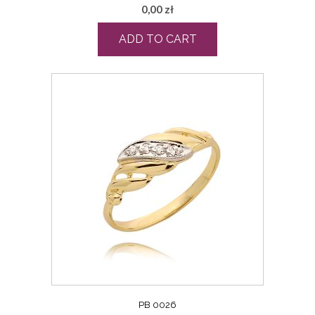
0,00
zł
ADD TO CART
PB 0026